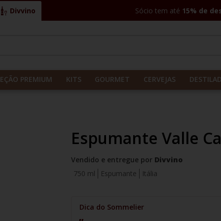
Divvino
Sócio tem até
15% de de
CADOS
LEÇÃO PREMIUM
KITS
GOURMET
CERVEJAS
DESTILA
Espumante Valle Ca
Vendido e entregue por
Divvino
750 ml
Espumante
Itália