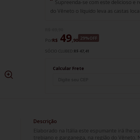
Supreenda-se com este delicioso e r
do Vêneto o líquido leva as castas loc
R$
69
,
90
49
29%
OFF
Por
R$
,
90
SÓCIO CLUBED:
R$ 47,41
Calcular Frete
Elaborado na Itália este espumante irá lhe s
trebiano e garganega, na região do Vêneto. N