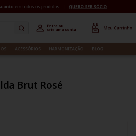
sconto
em todos os produtos
QUERO SER SÓCIO
Entre ou 

crie uma conta
DOS
ACESSÓRIOS
HARMONIZAÇÃO
BLOG
lda Brut Rosé