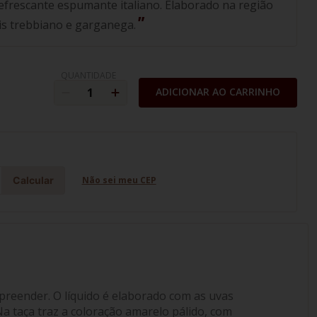
efrescante espumante italiano. Elaborado na região
ais trebbiano e garganega.
QUANTIDADE
ADICIONAR AO CARRINHO
Calcular
Não sei meu CEP
upreender. O líquido é elaborado com as uvas
a taça traz a coloração amarelo pálido, com