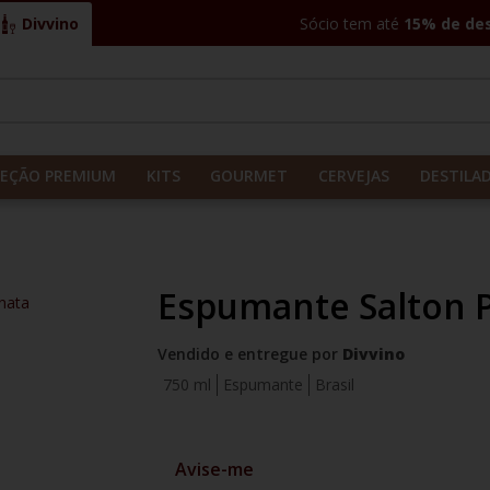
Divvino
Sócio tem até
15% de de
CADOS
LEÇÃO PREMIUM
KITS
GOURMET
CERVEJAS
DESTILA
Espumante Salton 
nata
Vendido e entregue por
Divvino
750 ml
Espumante
Brasil
Avise-me