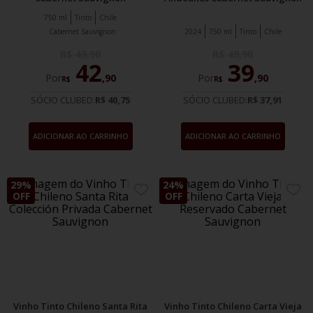
750 ml
Tinto
Chile
Cabernet Sauvignon
2024
750 ml
Tinto
Chile
R$
49
,
90
R$
49
,
90
42
39
Por
,
90
Por
,
90
R$
R$
SÓCIO CLUBED:
R$ 40,75
SÓCIO CLUBED:
R$ 37,91
ADICIONAR AO CARRINHO
ADICIONAR AO CARRINHO
29%
24%
ADICIONE
ADIC
OFF
OFF
AOS
AOS
FAVORITOS
FAVO
Vinho Tinto Chileno Santa Rita
Vinho Tinto Chileno Carta Vieja