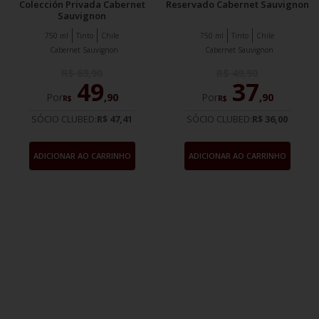
Colección Privada Cabernet
Reservado Cabernet Sauvignon
Sauvignon
750 ml
Tinto
Chile
750 ml
Tinto
Chile
Cabernet Sauvignon
Cabernet Sauvignon
R$
69
,
90
R$
49
,
90
49
37
Por
,
90
Por
,
90
R$
R$
SÓCIO CLUBED:
R$ 47,41
SÓCIO CLUBED:
R$ 36,00
ADICIONAR AO CARRINHO
ADICIONAR AO CARRINHO