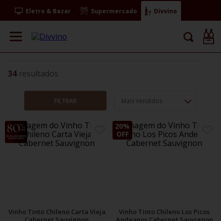
Eletro & Bazar
Supermercado
Divvino
34
FILTRAR
Mais Vendidos
14%
20%
ADICIONE
ADIC
OFF
OFF
AOS
AOS
FAVORITOS
FAVO
Vinho Tinto Chileno Carta Vieja
Vinho Tinto Chileno Los Picos
Cabernet Sauvignon
Andeanos Cabernet Sauvignon