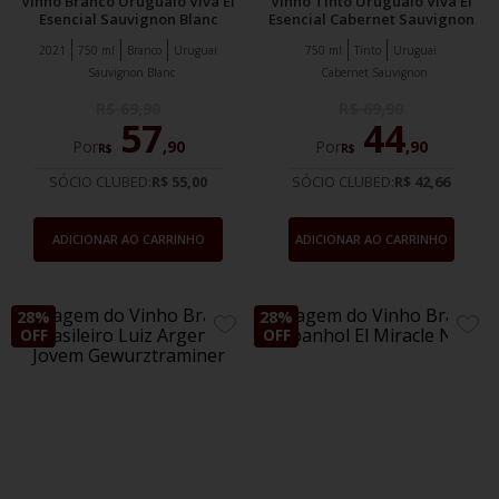
Vinho Branco Uruguaio Viva El
Vinho Tinto Uruguaio Viva El
Esencial Sauvignon Blanc
Esencial Cabernet Sauvignon
2021
750 ml
Branco
Uruguai
750 ml
Tinto
Uruguai
Sauvignon Blanc
Cabernet Sauvignon
R$
69
,
90
R$
69
,
90
57
44
Por
,
90
Por
,
90
R$
R$
SÓCIO CLUBED:
R$ 55,00
SÓCIO CLUBED:
R$ 42,66
ADICIONAR AO CARRINHO
ADICIONAR AO CARRINHO
28%
28%
ADICIONE
ADIC
OFF
OFF
AOS
AOS
FAVORITOS
FAVO