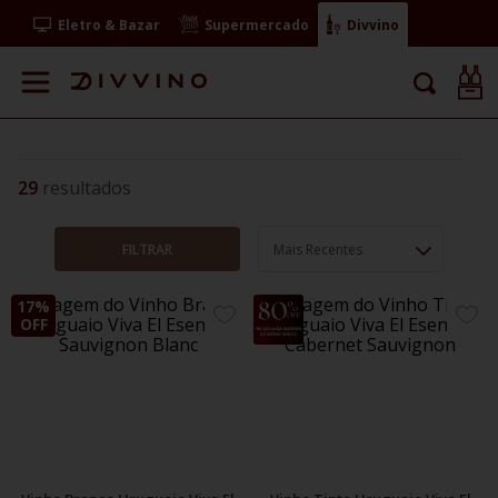
Eletro & Bazar
Supermercado
Divvino
29
FILTRAR
Mais Recentes
17%
36%
ADICIONE
ADIC
OFF
OFF
AOS
AOS
FAVORITOS
FAVO