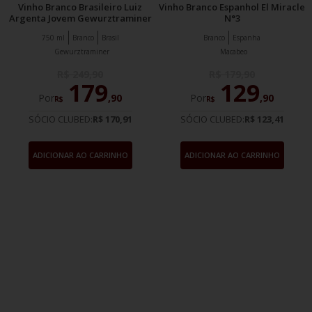
Vinho Branco Brasileiro Luiz
Vinho Branco Espanhol El Miracle
Argenta Jovem Gewurztraminer
N°3
750 ml
Branco
Brasil
Branco
Espanha
Gewurztraminer
Macabeo
R$
249
,
90
R$
179
,
90
179
129
Por
,
90
Por
,
90
R$
R$
SÓCIO CLUBED:
R$ 170,91
SÓCIO CLUBED:
R$ 123,41
ADICIONAR AO CARRINHO
ADICIONAR AO CARRINHO