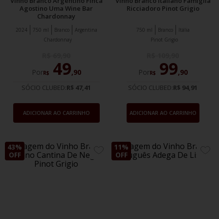
Vinho Branco Argentino Finca
Vinho Branco Italiano Famiglia
Agostino Uma Wine Bar
Ricciadoro Pinot Grigio
Chardonnay
2024
750 ml
Branco
Argentina
750 ml
Branco
Itália
Chardonnay
Pinot Grigio
R$
69
,
90
R$
109
,
90
49
99
Por
,
90
Por
,
90
R$
R$
SÓCIO CLUBED:
R$ 47,41
SÓCIO CLUBED:
R$ 94,91
ADICIONAR AO CARRINHO
ADICIONAR AO CARRINHO
43%
11%
ADICIONE
ADIC
OFF
OFF
AOS
AOS
FAVORITOS
FAVO