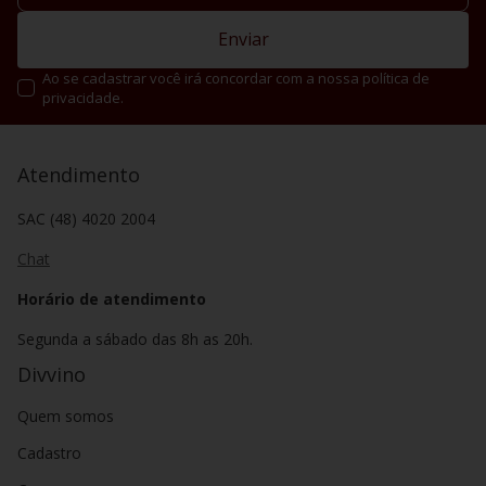
Enviar
Ao se cadastrar você irá concordar com a nossa política de
privacidade.
Atendimento
SAC (48) 4020 2004
Chat
Horário de atendimento
Segunda a sábado das 8h as 20h.
Divvino
Quem somos
Cadastro