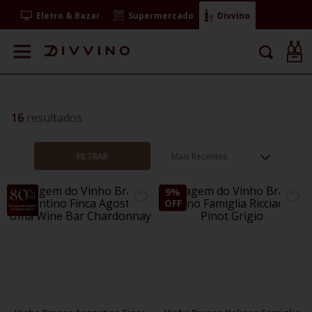
Eletro & Bazar
Supermercado
Divvino
16
FILTRAR
Mais Recentes
29%
9%
ADICIONE
ADIC
OFF
OFF
AOS
AOS
FAVORITOS
FAVO