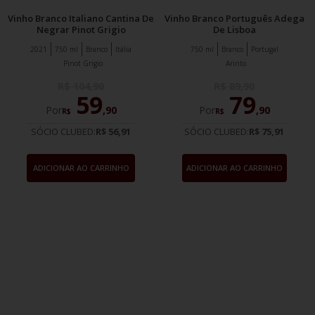
Vinho Branco Italiano Cantina De
Vinho Branco Português Adega
Negrar Pinot Grigio
De Lisboa
2021
750 ml
Branco
Itália
750 ml
Branco
Portugal
Pinot Grigio
Arinto
R$
104
,
90
R$
89
,
90
59
79
Por
,
90
Por
,
90
R$
R$
SÓCIO CLUBED:
R$ 56,91
SÓCIO CLUBED:
R$ 75,91
ADICIONAR AO CARRINHO
ADICIONAR AO CARRINHO