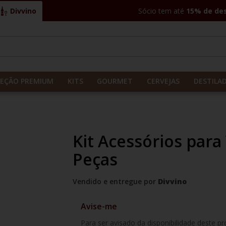
Divvino
Sócio tem até
15% de de
CADOS
LEÇÃO PREMIUM
KITS
GOURMET
CERVEJAS
DESTILA
Kit Acessórios par
Peças
Vendido e entregue por
Divvino
Avise-me
Para ser avisado da disponibilidade deste p