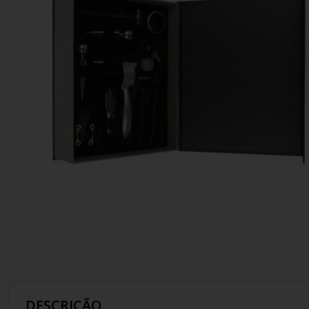
10
º
italiano