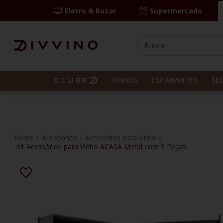
Eletro & Bazar
Supermercado
Buscar
TERMOS MAIS BUS
1
º
las camelias
VINHOS
ESPUMANTES
SE
2
º
casal mendes
3
º
espumante
4
º
vinho tinto
Acessórios
Acessórios para vinho
Kit Acessórios para Vinho ACASA Metal com 9 Peças
5
º
itália
6
º
pinot noir
7
º
kit
8
º
frança
9
º
cordero