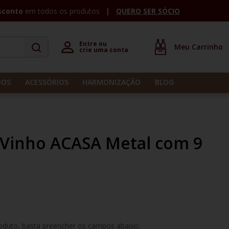
sconto
em todos os produtos
QUERO SER SÓCIO
Entre ou 

crie uma conta
DOS
ACESSÓRIOS
HARMONIZAÇÃO
BLOG
a Vinho ACASA Metal com 9
roduto, basta preencher os campos abaixo: