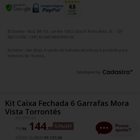
© Divvino - Rod. BR 101, s/n Km 156,5 Sala 01 Porto Belo, SC - CEP
88210-000 - CNPJ 83.646.984/0069-06.
Se beber, não dirija. A venda de bebidas alcoólicas é proibida para
menores de 18 anos.
Kit Caixa Fechada 6 Garrafas Mora
Vista Torrontés
R$
299
,
40
144
52%
OFF
Por
,
90
R$
SÓCIO CLUBED:
R$ 137,66