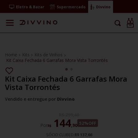
Eletro & Bazar
Supermercado
Divvino
Kits
Kits de Vinhos
Kit Caixa Fechada 6 Garrafas Mora Vista Torrontés
Kit Caixa Fechada 6 Garrafas Mora
Vista Torrontés
Vendido e entregue por
Divvino
R$
299
,
40
144
52%
OFF
Por
,
90
R$
SÓCIO CLUBED:
R$ 137,66