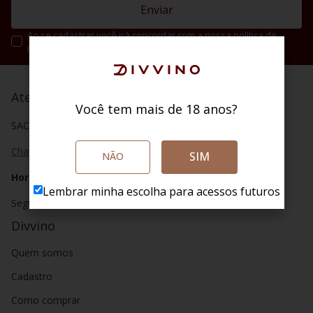
Enviar
Ao se cadastrar você irá concordar com a nossa política de
privacidade.
Atendimento
Você tem mais de 18 anos?
SAC (48) 4020 2004
Chat
SIM
NÃO
Horário de atendimento
Lembrar minha escolha para acessos futuros
Segunda a sábado das 8h as 20h.
Divvino
Quem somos
Cadastro
Como comprar