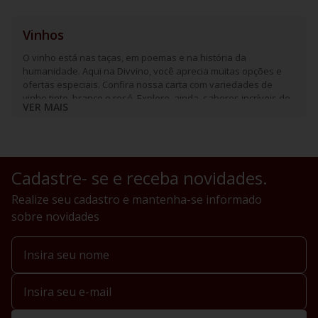
Vinhos
O vinho está nas taças, em poemas e na história da
humanidade. Aqui na Divvino, você aprecia muitas opções e
ofertas especiais. Confira nossa carta com variedades de
vinho tinto, branco e rosé. Explore, ainda, sabores incríveis de
VER MAIS
espumantes e frisantes.
Cadastre- se e receba novidades.
Realize seu cadastro e mantenha-se informado
sobre novidades