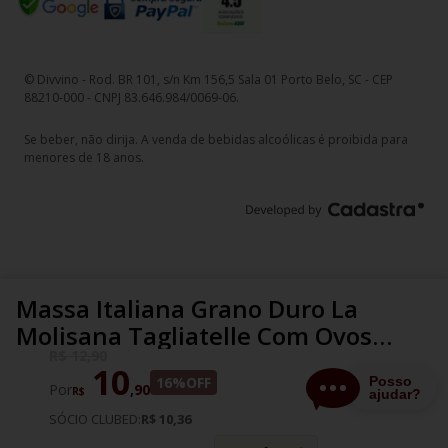
© Divvino - Rod. BR 101, s/n Km 156,5 Sala 01 Porto Belo, SC - CEP
88210-000 - CNPJ 83.646.984/0069-06.
Se beber, não dirija. A venda de bebidas alcoólicas é proibida para
menores de 18 anos.
Massa Italiana Grano Duro La
Molisana Tagliatelle Com Ovos
200G
R$
12
,
90
10
16%
OFF
Por
,
90
R$
SÓCIO CLUBED:
R$ 10,36