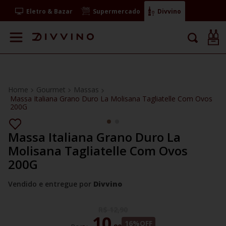
Eletro & Bazar
Supermercado
Divvino
Gourmet
Massas
Massa Italiana Grano Duro La Molisana Tagliatelle Com Ovos
200G
Massa Italiana Grano Duro La
Molisana Tagliatelle Com Ovos
200G
Vendido e entregue por
Divvino
R$
12
,
90
10
16%
OFF