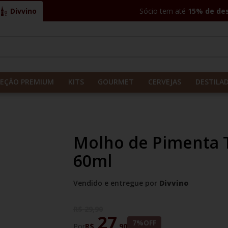
Divvino
Sócio tem até
15% de de
CADOS
LEÇÃO PREMIUM
KITS
GOURMET
CERVEJAS
DESTILA
Molho de Pimenta 
60ml
Vendido e entregue por
Divvino
R$
29
,
90
27
7%
OFF
Por
R$
,
90