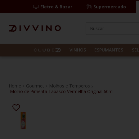
Eletro & Bazar
Supermercado
Buscar
TERMOS MAIS BUS
1
º
las camelias
VINHOS
ESPUMANTES
SE
2
º
casal mendes
3
º
espumante
4
º
vinho tinto
Gourmet
Molhos e Temperos
Molho de Pimenta Tabasco Vermelha Original 60ml
5
º
itália
6
º
pinot noir
7
º
kit
8
º
frança
9
º
cordero