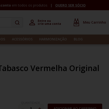
sconto
em todos os produtos
QUERO SER SÓCIO
Entre ou 

crie uma conta
DOS
ACESSÓRIOS
HARMONIZAÇÃO
BLOG
Tabasco Vermelha Original
QUANTIDADE
ADICIONAR AO CARRINHO