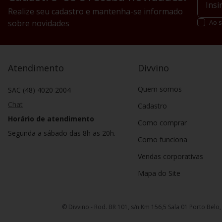
Realize seu cadastro e mantenha-se informado
sobre novidades
Ao s
Atendimento
Divvino
Quem somos
SAC (48) 4020 2004
Chat
Cadastro
Horário de atendimento
Como comprar
Segunda a sábado das 8h as 20h.
Como funciona
Vendas corporativas
Mapa do Site
© Divvino - Rod. BR 101, s/n Km 156,5 Sala 01 Porto Belo