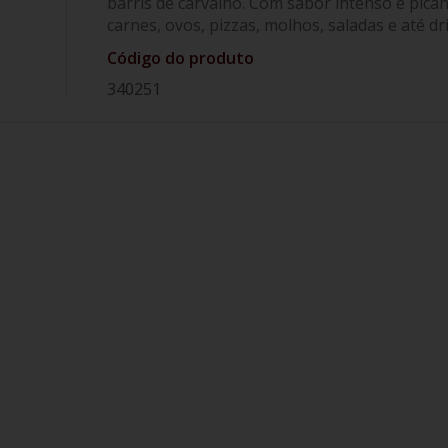
barris de carvalho. Com sabor intenso e picân
carnes, ovos, pizzas, molhos, saladas e até 
Código do produto
340251