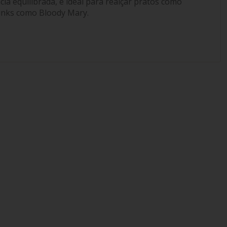
cia equilibrada, é ideal para realçar pratos como
drinks como Bloody Mary.