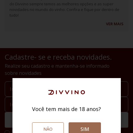
do Divvino sempre temos as melhores opções e as super
novidades no mundo do vinho. Confira e fique por dentro de
tudo!
VER MAIS
Cadastre- se e receba novidades.
Realize seu cadastro e mantenha-se informado
sobre novidades
Você tem mais de 18 anos?
Enviar
SIM
NÃO
Ao se cadastrar você irá concordar com a nossa política de