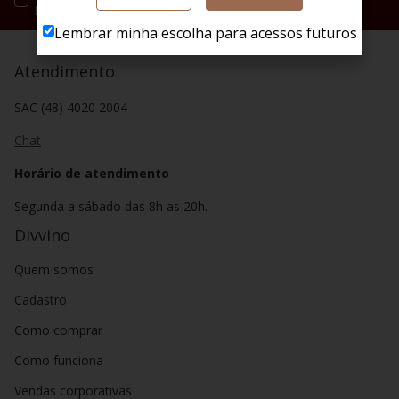
privacidade.
Lembrar minha escolha para acessos futuros
Atendimento
SAC (48) 4020 2004
Chat
Horário de atendimento
Segunda a sábado das 8h as 20h.
Divvino
Quem somos
Cadastro
Como comprar
Como funciona
Vendas corporativas