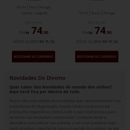
750 ml
Tinto
Portugal
Castelão | Aragonés
750 ml
Branco
Portugal
R$
99
,
90
R$
99
,
90
74
74
Por
,
90
Por
,
90
R$
R$
SÓCIO CLUBED:
R$ 71,16
SÓCIO CLUBED:
R$ 71,16
ADICIONAR AO CARRINHO
ADICIONAR AO CARRINHO
Novidades Do Divvino
Quer saber das Novidades do mundo dos vinhos?
Aqui você fica por dentro de tudo
Nosso site está repleto de novidades que vão transformar sua
experiência de degustação. Desde rótulos exclusivos até
promoções imperdíveis, temos tudo o que você precisa para
se tornar um verdadeiro conhecedor. Continue lendo e
descubra como elevar seu paladar a um novo patamar! Aqui
você irá saber o que há de novo no mundo dos vinhos, no site