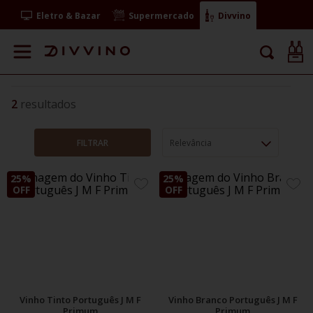
Eletro & Bazar
Supermercado
Divvino
2
FILTRAR
Relevância
25%
25%
ADICIONE
ADIC
OFF
OFF
AOS
AOS
FAVORITOS
FAVO
Vinho Tinto Português J M F
Vinho Branco Português J M F
Primum
Primum