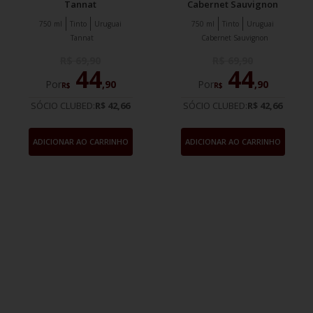
Tannat
Cabernet Sauvignon
750 ml
Tinto
Uruguai
750 ml
Tinto
Uruguai
Tannat
Cabernet Sauvignon
R$
69
,
90
R$
69
,
90
44
44
Por
,
90
Por
,
90
R$
R$
SÓCIO CLUBED:
R$ 42,66
SÓCIO CLUBED:
R$ 42,66
ADICIONAR AO CARRINHO
ADICIONAR AO CARRINHO