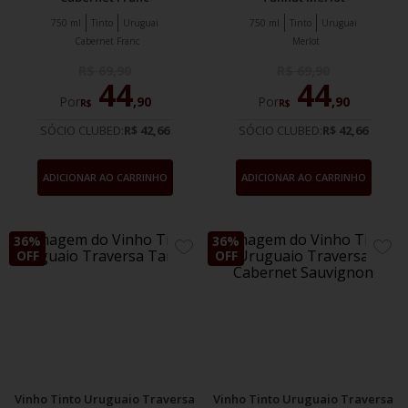
750 ml
Tinto
Uruguai
750 ml
Tinto
Uruguai
Cabernet Franc
Merlot
R$
69
,
90
R$
69
,
90
44
44
Por
,
90
Por
,
90
R$
R$
SÓCIO CLUBED:
R$ 42,66
SÓCIO CLUBED:
R$ 42,66
ADICIONAR AO CARRINHO
ADICIONAR AO CARRINHO
36%
36%
ADICIONE
ADIC
OFF
OFF
AOS
AOS
FAVORITOS
FAVO
Vinho Tinto Uruguaio Traversa
Vinho Tinto Uruguaio Traversa