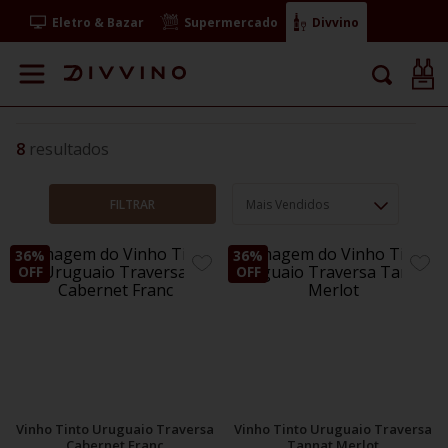
Eletro & Bazar
Supermercado
Divvino
8
FILTRAR
Mais Vendidos
36%
36%
ADICIONE
ADIC
OFF
OFF
AOS
AOS
FAVORITOS
FAVO
Vinho Tinto Uruguaio Traversa
Vinho Tinto Uruguaio Traversa
Cabernet Franc
Tannat Merlot