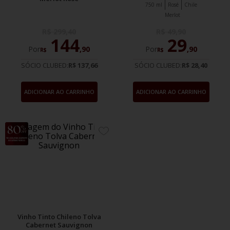
750 ml
Rosé
Chile
Merlot
R$
299
,
40
R$
49
,
90
144
29
Por
,
90
Por
,
90
R$
R$
SÓCIO CLUBED:
R$ 137,66
SÓCIO CLUBED:
R$ 28,40
ADICIONAR AO CARRINHO
ADICIONAR AO CARRINHO
41%
ADICIONE
OFF
AOS
FAVORITOS
Vinho Tinto Chileno Tolva
Cabernet Sauvignon