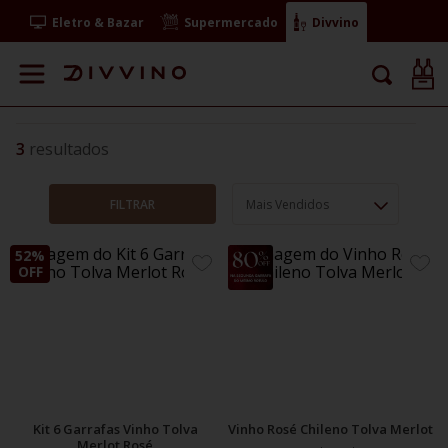
Eletro & Bazar
Supermercado
Divvino
3
FILTRAR
Mais Vendidos
52%
40%
ADICIONE
ADIC
OFF
OFF
AOS
AOS
FAVORITOS
FAVO
Kit 6 Garrafas Vinho Tolva
Vinho Rosé Chileno Tolva Merlot
Merlot Rosé