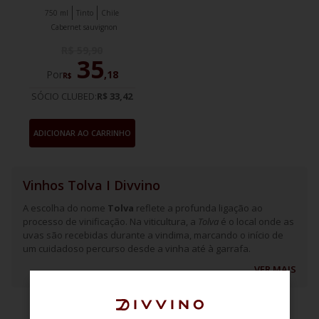
750 ml
Tinto
Chile
Cabernet sauvignon
R$
59
,
90
35
Por
,
18
R$
SÓCIO CLUBED:
R$ 33,42
ADICIONAR AO CARRINHO
Vinhos Tolva I Divvino
A escolha do nome
Tolva
reflete a profunda ligação ao
processo de vinificação. Na viticultura, a
Tolva
é o local onde as
uvas são recebidas durante a vindima, marcando o início de
um cuidadoso percurso desde a vinha até à garrafa.
VER MAIS