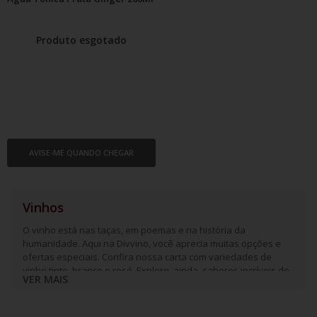
Produto esgotado
AVISE-ME QUANDO CHEGAR
Vinhos
O vinho está nas taças, em poemas e na história da
humanidade. Aqui na Divvino, você aprecia muitas opções e
ofertas especiais. Confira nossa carta com variedades de
vinho tinto, branco e rosé. Explore, ainda, sabores incríveis de
VER MAIS
espumantes e frisantes.