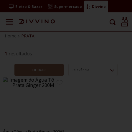
Eletro & Bazar
Supermercado
Divvino
PRATA
1
FILTRAR
Relevância
ADICIONE
AOS
FAVORITOS
Água Tônica Prata Ginger 200Ml