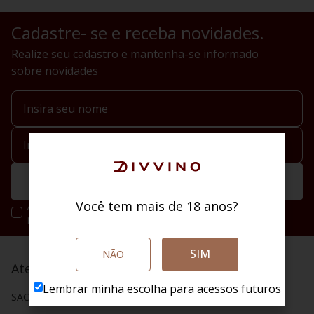
Cadastre- se e receba novidades.
Realize seu cadastro e mantenha-se informado
sobre novidades
Enviar
Você tem mais de 18 anos?
Ao se cadastrar você irá concordar com a nossa política de
privacidade.
SIM
NÃO
Atendimento
Lembrar minha escolha para acessos futuros
SAC (48) 4020 2004