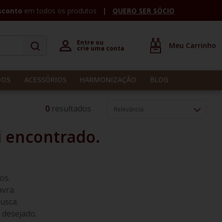
sconto
em todos os produtos
QUERO SER SÓCIO
Entre ou 

crie uma conta
DOS
ACESSÓRIOS
HARMONIZAÇÃO
BLOG
0
Relevância
os.
avra.
usca.
 desejado.