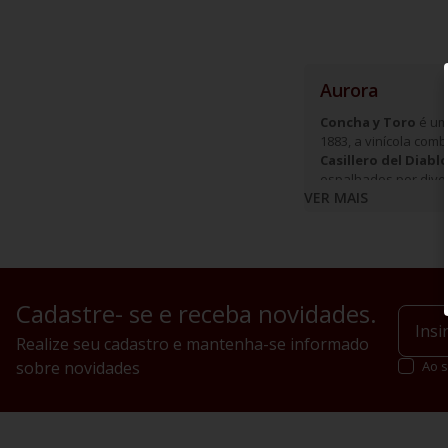
10
º
italiano
Aurora
Concha y Toro
é uma
1883, a vinícola com
Casillero del Diabl
espalhados por diver
VER MAIS
Cadastre- se e receba novidades.
Realize seu cadastro e mantenha-se informado
sobre novidades
Ao s