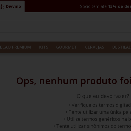
Divvino
Sócio tem até
15% de de
CADOS
LEÇÃO PREMIUM
KITS
GOURMET
CERVEJAS
DESTILA
O que eu devo fazer?
Verifique os termos digitad
Tente utilizar uma única pal
Utilize termos genéricos na b
Tente utilizar sinônimos do termo