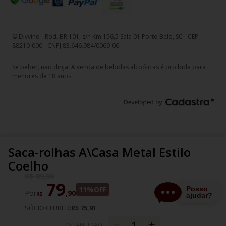
© Divvino - Rod. BR 101, s/n Km 156,5 Sala 01 Porto Belo, SC - CEP
88210-000 - CNPJ 83.646.984/0069-06.
Se beber, não dirija. A venda de bebidas alcoólicas é proibida para
menores de 18 anos.
Saca-rolhas A\Casa Metal Estilo
Coelho
R$
89
,
90
79
11%
OFF
Por
,
90
R$
SÓCIO CLUBED:
R$ 75,91
QUANTIDADE