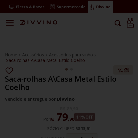
Eletro & Bazar
Supermercado
Divvino
Acessórios
Acessórios para vinho
Saca-rolhas A\Casa Metal Estilo Coelho
CUPOM
15% OFF
Saca-rolhas A\Casa Metal Estilo
Coelho
Vendido e entregue por
Divvino
R$
89
,
90
79
11%
OFF
Por
,
90
R$
SÓCIO CLUBED:
R$ 75,91