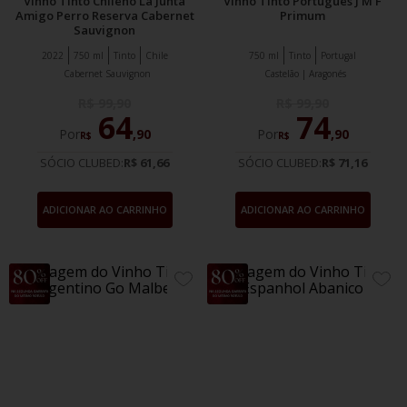
Vinho Tinto Chileno La Junta
Vinho Tinto Português J M F
Amigo Perro Reserva Cabernet
Primum
Sauvignon
2022
750 ml
Tinto
Chile
750 ml
Tinto
Portugal
Cabernet Sauvignon
Castelão | Aragonés
R$
99
,
90
R$
99
,
90
64
74
Por
,
90
Por
,
90
R$
R$
SÓCIO CLUBED:
R$ 61,66
SÓCIO CLUBED:
R$ 71,16
ADICIONAR AO CARRINHO
ADICIONAR AO CARRINHO
14%
10%
ADICIONE
ADIC
OFF
OFF
AOS
AOS
FAVORITOS
FAVO