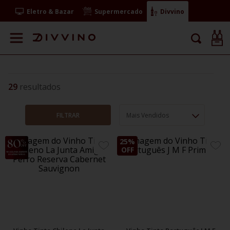
Eletro & Bazar
Supermercado
Divvino
29
FILTRAR
Mais Vendidos
35%
25%
ADICIONE
ADIC
OFF
OFF
AOS
AOS
FAVORITOS
FAVO