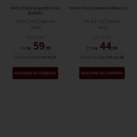
Vinho Tinto Argentino Go
Vinho Tinto Espanhol Abanico
Malbec
750 ml
Tinto
Argentina
750 ml
Tinto
Espanha
Malbec
Blend
R$
69
,
90
R$
49
,
90
59
44
Por
,
90
Por
,
90
R$
R$
SÓCIO CLUBED:
R$ 56,91
SÓCIO CLUBED:
R$ 42,66
ADICIONAR AO CARRINHO
ADICIONAR AO CARRINHO