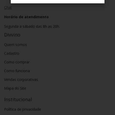
Chat
Horário de atendimento
Segunda a sábado das 8h as 20h.
Divvino
Quem somos
Cadastro
Como comprar
Como funciona
Vendas corporativas
Mapa do Site
Institucional
Política de privacidade