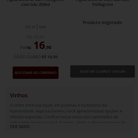
com Gás 250ml
Pellegrino
Produto esgotado
250 ml
Itália
R$
19
,
90
16
Por
,
90
R$
SÓCIO CLUBED:
R$ 16,06
AVISE-ME QUANDO CHEGAR
ADICIONAR AO CARRINHO
Vinhos
O vinho está nas taças, em poemas e na história da
humanidade. Aqui na Divvino, você aprecia muitas opções e
ofertas especiais. Confira nossa carta com variedades de
vinho tinto, branco e rosé. Explore, ainda, sabores incríveis de
VER MAIS
espumantes e frisantes.