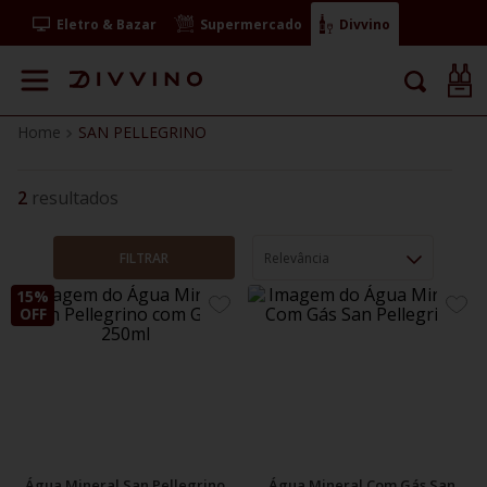
Eletro & Bazar
Supermercado
Divvino
SAN PELLEGRINO
2
FILTRAR
Relevância
15%
ADICIONE
ADIC
OFF
AOS
AOS
FAVORITOS
FAVO
Água Mineral San Pellegrino
Água Mineral Com Gás San