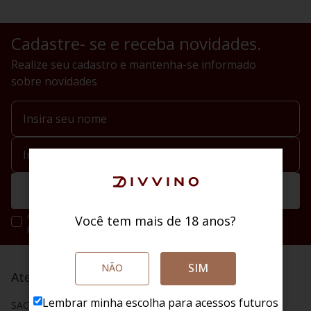
Cadastre- se e receba novidades.
Realize seu cadastro e mantenha-se informado
sobre novidades
Enviar
Ao se cadastrar você irá concordar com a nossa política de
Você tem mais de 18 anos?
privacidade.
SIM
NÃO
Atendimento
Lembrar minha escolha para acessos futuros
SAC (48) 4020 2004