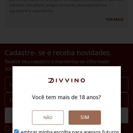
versões com álcool, proporcionando uma experiência
agradável e satisfatória.
VER MAIS
Cadastre- se e receba novidades.
Realize seu cadastro e mantenha-se informado
sobre novidades
Você tem mais de 18 anos?
Enviar
SIM
NÃO
Ao se cadastrar você irá concordar com a nossa política de
privacidade.
Lembrar minha escolha para acessos futuros