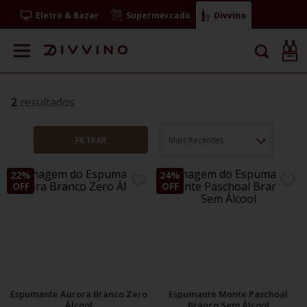
Eletro & Bazar
Supermercado
Divvino
2
FILTRAR
Mais Recentes
22%
24%
ADICIONE
ADIC
OFF
OFF
AOS
AOS
FAVORITOS
FAVO
Espumante Aurora Branco Zero
Espumante Monte Paschoal
Álcool
Branco Sem Álcool