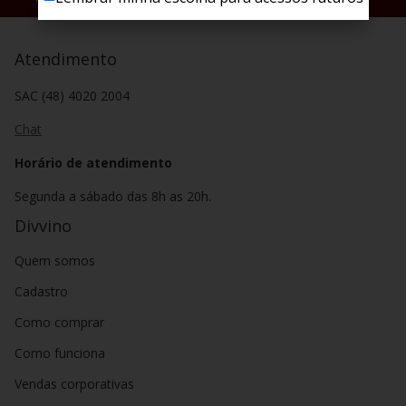
Atendimento
SAC (48) 4020 2004
Chat
Horário de atendimento
Segunda a sábado das 8h as 20h.
Divvino
Quem somos
Cadastro
Como comprar
Como funciona
Vendas corporativas