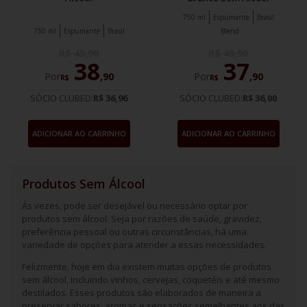
750 ml
Espumante
Brasil
750 ml
Espumante
Brasil
Blend
R$
49
,
90
R$
49
,
90
38
37
Por
,
90
Por
,
90
R$
R$
SÓCIO CLUBED:
R$ 36,96
SÓCIO CLUBED:
R$ 36,00
ADICIONAR AO CARRINHO
ADICIONAR AO CARRINHO
Produtos Sem Álcool
Às vezes, pode ser desejável ou necessário optar por
produtos sem álcool. Seja por razões de saúde, gravidez,
preferência pessoal ou outras circunstâncias, há uma
variedade de opções para atender a essas necessidades.
Felizmente, hoje em dia existem muitas opções de produtos
sem álcool, incluindo vinhos, cervejas, coquetéis e até mesmo
destilados. Esses produtos são elaborados de maneira a
preservar sabores, aromas e sensações semelhantes aos das