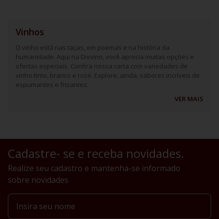
Vinhos
O vinho está nas taças, em poemas e na história da
humanidade. Aqui na Divvino, você aprecia muitas opções e
ofertas especiais. Confira nossa carta com variedades de
vinho tinto, branco e rosé. Explore, ainda, sabores incríveis de
espumantes e frisantes.
VER MAIS
Cadastre- se e receba novidades.
Realize seu cadastro e mantenha-se informado
sobre novidades