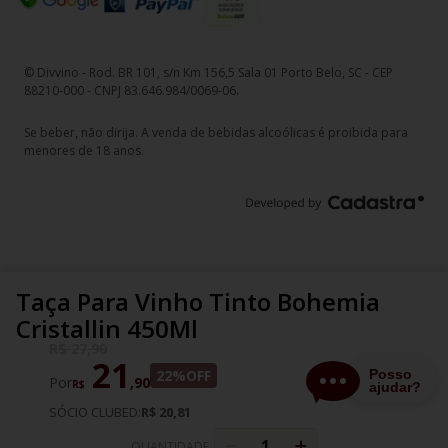
© Divvino - Rod. BR 101, s/n Km 156,5 Sala 01 Porto Belo, SC - CEP
88210-000 - CNPJ 83.646.984/0069-06.
Se beber, não dirija. A venda de bebidas alcoólicas é proibida para
menores de 18 anos.
Taça Para Vinho Tinto Bohemia
Cristallin 450Ml
R$
27
,
90
21
22%
OFF
Por
,
90
R$
SÓCIO CLUBED:
R$ 20,81
QUANTIDADE