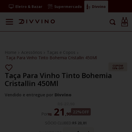
Eletro & Bazar
Supermercado
Divvino
Acessórios
Taças e Copos
Taça Para Vinho Tinto Bohemia Cristallin 450Ml
CUPOM
15% OFF
Taça Para Vinho Tinto Bohemia
Cristallin 450Ml
Vendido e entregue por
Divvino
R$
27
,
90
21
22%
OFF
Por
,
90
R$
SÓCIO CLUBED:
R$ 20,81