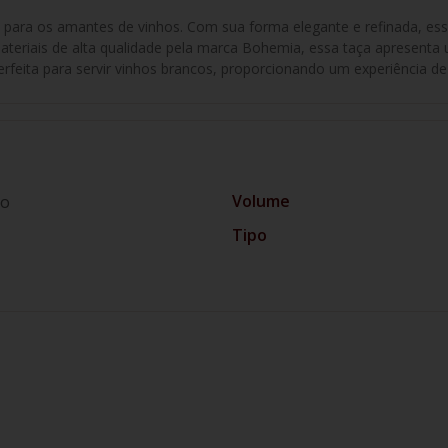
ara os amantes de vinhos. Com sua forma elegante e refinada, essa t
teriais de alta qualidade pela marca Bohemia, essa taça apresenta u
rfeita para servir vinhos brancos, proporcionando um experiência d
Volume
co
Tipo