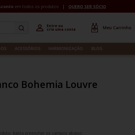
sconto
em todos os produtos
QUERO SER SÓCIO
Entre ou 

crie uma conta
DOS
ACESSÓRIOS
HARMONIZAÇÃO
BLOG
ranco Bohemia Louvre
roduto, basta preencher os campos abaixo: