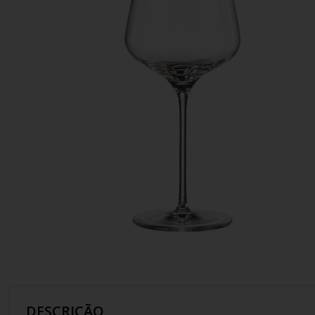
10
º
italiano