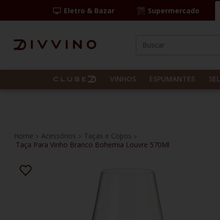
Eletro & Bazar
Supermercado
Buscar
TERMOS MAIS BUS
1
º
las camelias
VINHOS
ESPUMANTES
SE
2
º
casal mendes
3
º
espumante
4
º
vinho tinto
Acessórios
Taças e Copos
Taça Para Vinho Branco Bohemia Louvre 570Ml
5
º
itália
6
º
pinot noir
7
º
kit
8
º
frança
9
º
cordero