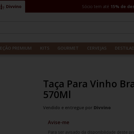
Divvino
Sócio tem até
15% de de
CADOS
LEÇÃO PREMIUM
KITS
GOURMET
CERVEJAS
DESTILA
Taça Para Vinho B
570Ml
Vendido e entregue por
Divvino
Avise-me
Para ser avisado da disponibilidade deste p