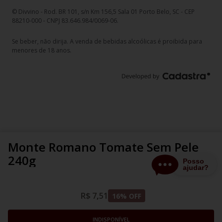
© Divvino - Rod. BR 101, s/n Km 156,5 Sala 01 Porto Belo, SC - CEP
88210-000 - CNPJ 83.646.984/0069-06.
Se beber, não dirija. A venda de bebidas alcoólicas é proibida para
menores de 18 anos.
Monte Romano Tomate Sem Pele
240g
R$
7
,
51
16
% OFF
INDISPONÍVEL