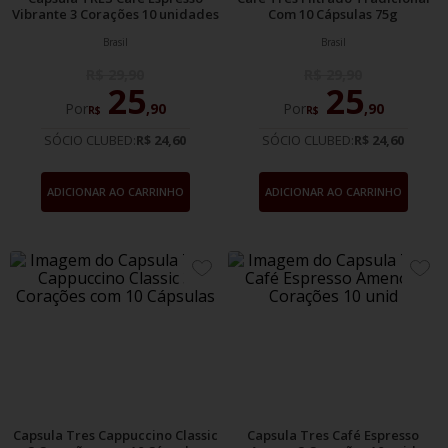
Vibrante 3 Corações 10 unidades
Com 10 Cápsulas 75g
Brasil
Brasil
R$
29
,
90
R$
29
,
90
25
25
Por
,
90
Por
,
90
R$
R$
SÓCIO CLUBED:
R$ 24,60
SÓCIO CLUBED:
R$ 24,60
ADICIONAR AO CARRINHO
ADICIONAR AO CARRINHO
ADICIONE
ADIC
AOS
AOS
FAVORITOS
FAVO
Capsula Tres Cappuccino Classic
Capsula Tres Café Espresso