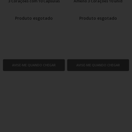
3 Corações com 10 Cápsulas
Ameno 3 Corações 10 unid
Produto esgotado
Produto esgotado
AVISE-ME QUANDO CHEGAR
AVISE-ME QUANDO CHEGAR