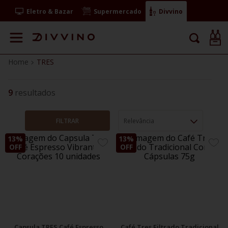
Eletro & Bazar
Supermercado
Divvino
TRES
9
FILTRAR
Relevância
13%
13%
ADICIONE
ADIC
OFF
OFF
AOS
AOS
FAVORITOS
FAVO
Capsula TRES Café Espresso
Café Tres Filtrado Tradicional