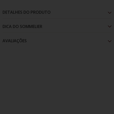
DETALHES DO PRODUTO
AVALIAÇÕES
O rótulo Fausto Rosé é fresco e aromático, com
notas de frutas vermelhas frescas como framboesas e
morangos, seu olfato e refrescancia convidam para
apreciar cada gole.