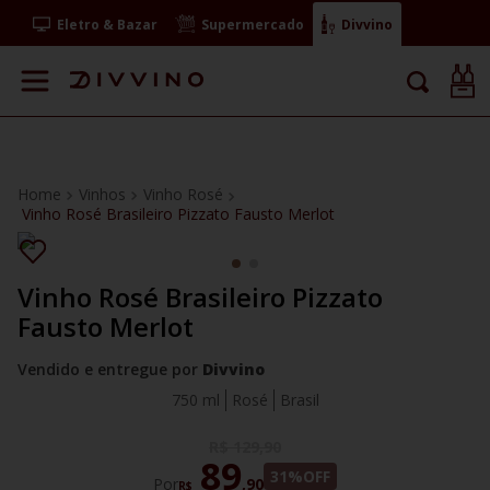
Eletro & Bazar
Supermercado
Divvino
Vinhos
Vinho Rosé
Vinho Rosé Brasileiro Pizzato Fausto Merlot
Vinho Rosé Brasileiro Pizzato
Fausto Merlot
Vendido e entregue por
Divvino
750 ml
Rosé
Brasil
R$
129
,
90
89
31%
OFF
Por
,
90
R$