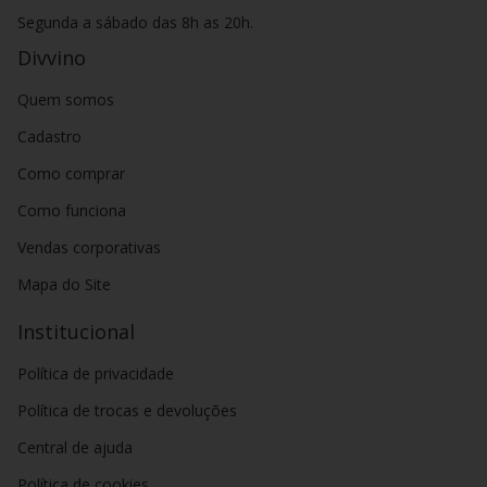
harmonizam bem com diversos pratos, sobretudo com
frutos
Segunda a sábado das 8h as 20h.
do mar
e
massas
que levam molhos com ingredientes
Divvino
derivados do leite e ervas.
A temperatura ideal para servir o vinho rosé é
entre 8°C e
Quem somos
10°C
, para acentuar a sensação de frescor. Para isso, a dica é
Cadastro
colocar o vinho em um balde com gelo de 20 a 30 minutos.
Confira a seleção de vinhos rosé do Divvino e escolha o de
Como comprar
sua preferência! Aproveite a chance e confira as demais
Como funciona
opções de
vinhos brancos
,
espumantes
,
frisantes
e
vinhos tintos
!
Vendas corporativas
Mapa do Site
Institucional
Política de privacidade
Política de trocas e devoluções
Central de ajuda
Política de cookies