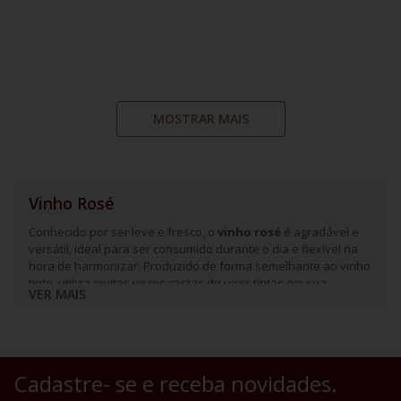
MOSTRAR MAIS
Vinho Rosé
Conhecido por ser leve e fresco, o
vinho rosé
é agradável e
versátil, ideal para ser consumido durante o dia e flexível na
hora de harmonizar. Produzido de forma semelhante ao vinho
tinto, utiliza muitas vezes castas de uvas tintas em sua
VER MAIS
composição, porém com menos tempo de exposição a casca
da fruta, para que sua coloração permaneça rosada e seu
sabor mais delicado, características marcantes neste tipo de
vinho.
Cadastre- se e receba novidades.
Entre as uvas mais utilizadas para sua produção, se destacam
a
pinot noir, grenache e tempranillo