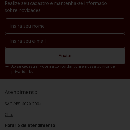
Realize seu cadastro e mantenha-se informado
Como é produzido o vinho rosé?
sobre novidades
O vinho rosé pode ser obtido por diferentes
métodos de
produção
, entre os quais se destacam:
Maceração curta ou pré-fermentativa:
processo mais
comum, no qual as uvas tintas são amassadas e dão origem
ao mosto (sumo de uva). O mosto fica em contato com os
sólidos da fruta (cascas e sementes) por algumas horas – o
suficiente para conferir acidez e o tom rosado ao vinho.
Enviar
Corte (
blend ou assemblage
):
técnica que mistura vinhos
Ao se cadastrar você irá concordar com a nossa política de
tintos e vinhos brancos na medida exata para produzir o vinho
privacidade.
rosé. Processo restrito e altamente delicado, que resulta em
alguns dos espumantes mais finos do mercado.
Sangria:
No início da fermentação do vinho tinto, parte do
Atendimento
líquido é “sangrado” para outro recipiente, originando o vinho
rosé. Produz vinhos mais avermelhados, os
rosé de saignée
.
SAC (48) 4020 2004
Vinho Rosé: como servir e harmonizar
Chat
Refrescante e agradável aos olhos, o vinho rosé é aromático e
leve, ideal para dias mais quentes e eventos ao ar livre. Por
Horário de atendimento
carregar essa leveza ao ser consumido, os vinhos rosés