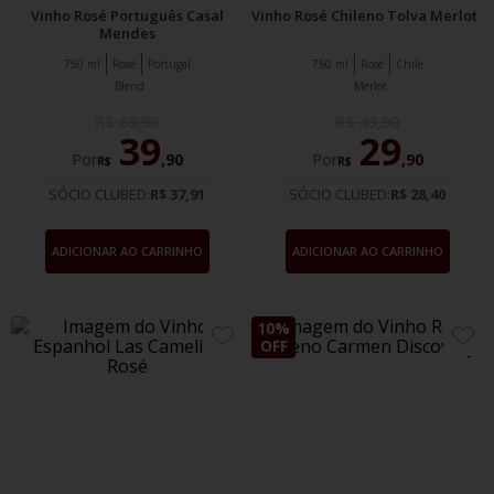
Vinho Rosé Português Casal
Vinho Rosé Chileno Tolva Merlot
Mendes
750 ml
Rosé
Portugal
750 ml
Rosé
Chile
Blend
Merlot
R$
69
,
90
R$
49
,
90
39
29
Por
,
90
Por
,
90
R$
R$
SÓCIO CLUBED:
R$ 37,91
SÓCIO CLUBED:
R$ 28,40
ADICIONAR AO CARRINHO
ADICIONAR AO CARRINHO
10%
ADICIONE
ADIC
OFF
AOS
AOS
FAVORITOS
FAVO