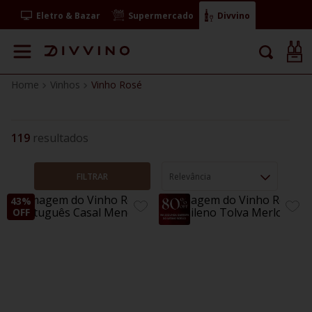
Eletro & Bazar
Supermercado
Divvino
Vinhos
Vinho Rosé
119
FILTRAR
Relevância
43%
40%
ADICIONE
ADIC
OFF
OFF
AOS
AOS
FAVORITOS
FAVO