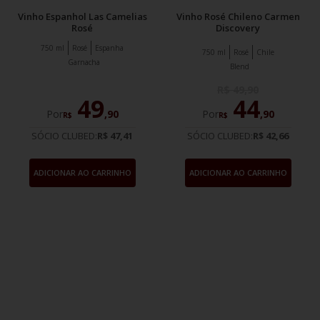
Vinho Espanhol Las Camelias
Vinho Rosé Chileno Carmen
Rosé
Discovery
750 ml
Rosé
Espanha
750 ml
Rosé
Chile
Garnacha
Blend
R$
49
,
90
49
44
Por
,
90
Por
,
90
R$
R$
SÓCIO CLUBED:
R$ 47,41
SÓCIO CLUBED:
R$ 42,66
ADICIONAR AO CARRINHO
ADICIONAR AO CARRINHO