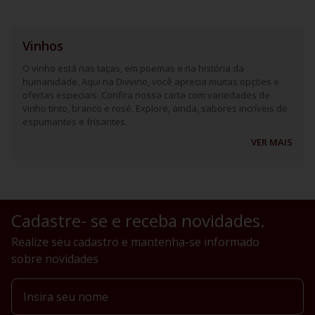
Vinhos
O vinho está nas taças, em poemas e na história da
humanidade. Aqui na Divvino, você aprecia muitas opções e
ofertas especiais. Confira nossa carta com variedades de
vinho tinto, branco e rosé. Explore, ainda, sabores incríveis de
espumantes e frisantes.
VER MAIS
Cadastre- se e receba novidades.
Realize seu cadastro e mantenha-se informado
sobre novidades