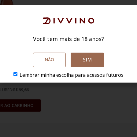
 Porto Quinta
Você tem mais de 18 anos?
Eufémia Rosé
é
Portugal
SIM
NÃO
inta Roriz
$
149
,
90
104
Lembrar minha escolha para acessos futuros
$
,
90
CLUBED:
R$ 99,66
AR AO CARRINHO