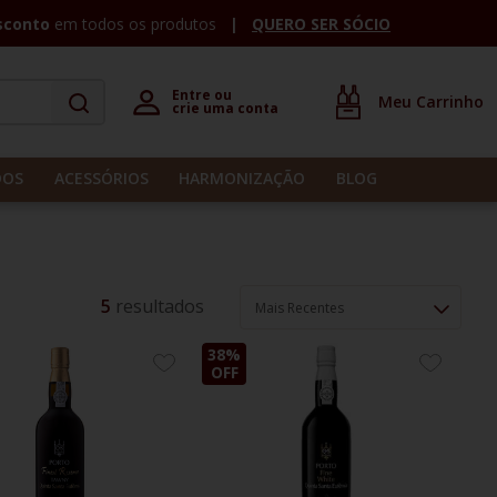
sconto
em todos os produtos
QUERO SER SÓCIO
Entre ou 

crie uma conta
DOS
ACESSÓRIOS
HARMONIZAÇÃO
BLOG
5
Mais Recentes
38%
ADICIONE
ADICION
OFF
AOS
AOS
FAVORITOS
FAVORIT