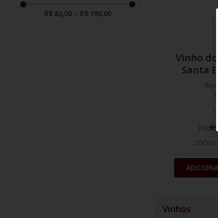
R$ 82,00
–
R$ 190,00
Vinho do
Santa 
Ros
T
R
Por
R
SÓCIO 
ADICION
Vinhos