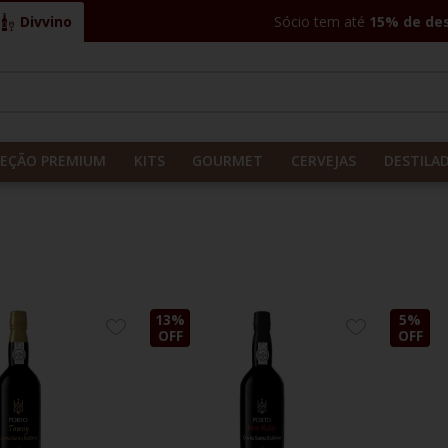
Divvino
Sócio tem até
15% de de
CADOS
LEÇÃO PREMIUM
KITS
GOURMET
CERVEJAS
DESTILA
13%
5%
ADICIONE
ADICIONE
OFF
OFF
AOS
AOS
FAVORITOS
FAVORITOS