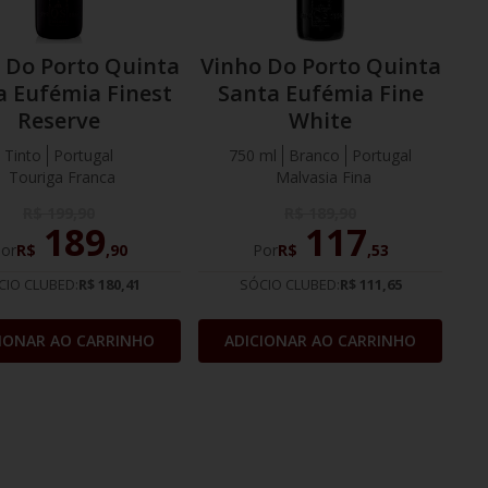
 Do Porto Quinta
Vinho Do Porto Quinta
a Eufémia Finest
Santa Eufémia Fine
Reserve
White
Tinto
Portugal
750 ml
Branco
Portugal
Touriga Franca
Malvasia Fina
R$
199
,
90
R$
189
,
90
189
117
or
R$
,
90
Por
R$
,
53
CIO CLUBED:
R$ 180,41
SÓCIO CLUBED:
R$ 111,65
IONAR AO CARRINHO
ADICIONAR AO CARRINHO