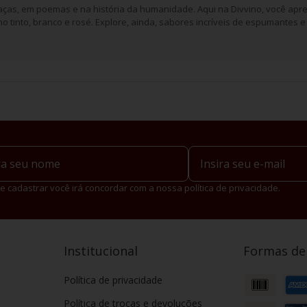
aças, em poemas e na história da humanidade. Aqui na Divvino, você apre
o tinto, branco e rosé. Explore, ainda, sabores incríveis de espumantes e 
e cadastrar você irá concordar com a nossa política de privacidade.
Institucional
Formas d
Política de privacidade
Política de trocas e devoluções