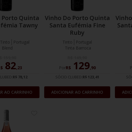
 Porto Quinta
Vinho Do Porto Quinta
Vinho
ufémia Tawny
Santa Eufémia Fine
Sant
Ruby
Tinto
Portugal
Tinto
Portugal
Blend
Tinta Barroca
$
159
,
90
R$
149
,
90
82
129
R$
,
23
Por
R$
,
90
P
CLUBED:
R$ 78,12
SÓCIO CLUBED:
R$ 123,41
SÓ
AR AO CARRINHO
ADICIONAR AO CARRINHO
ADIC
ADICIONE
AOS
FAVORITOS