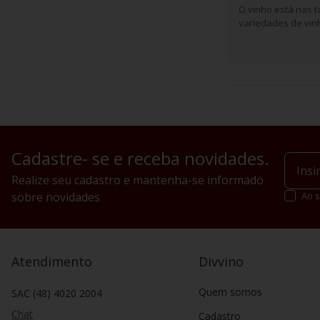
O vinho está nas t
variedades de vinh
Cadastre- se e receba novidades.
Realize seu cadastro e mantenha-se informado
sobre novidades
Ao s
Atendimento
Divvino
Quem somos
SAC (48) 4020 2004
Chat
Cadastro