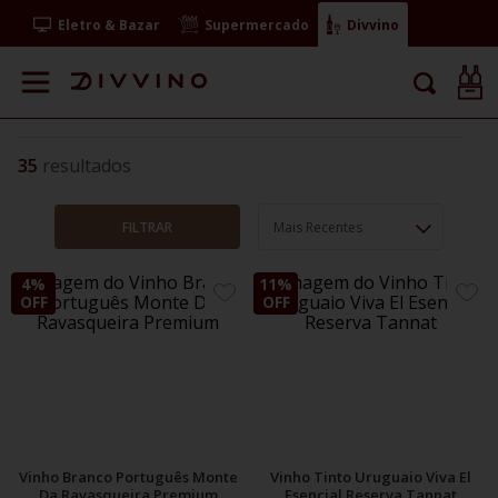
Eletro & Bazar
Supermercado
Divvino
35
FILTRAR
Mais Recentes
4%
11%
ADICIONE
ADIC
OFF
OFF
AOS
AOS
FAVORITOS
FAVO
Vinho Branco Português Monte
Vinho Tinto Uruguaio Viva El
Da Ravasqueira Premium
Esencial Reserva Tannat