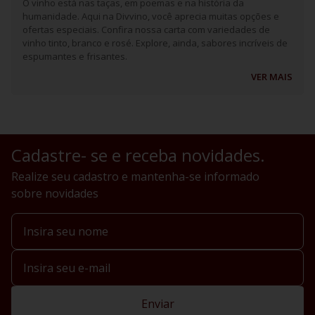
O vinho está nas taças, em poemas e na história da
humanidade. Aqui na Divvino, você aprecia muitas opções e
ofertas especiais. Confira nossa carta com variedades de
vinho tinto, branco e rosé. Explore, ainda, sabores incríveis de
espumantes e frisantes.
VER MAIS
Cadastre- se e receba novidades.
Realize seu cadastro e mantenha-se informado
sobre novidades
Enviar