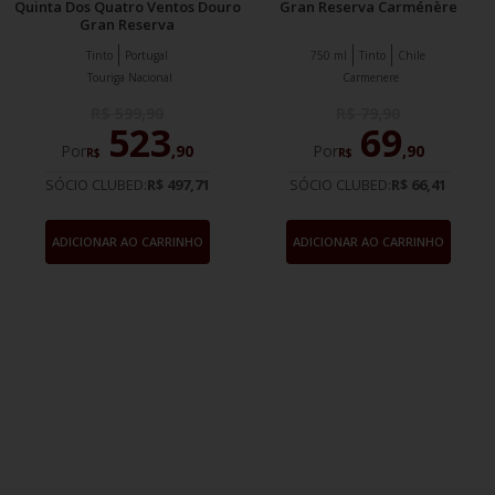
Quinta Dos Quatro Ventos Douro
Gran Reserva Carménère
Gran Reserva
Tinto
Portugal
750 ml
Tinto
Chile
Touriga Nacional
Carmenere
R$
599
,
90
R$
79
,
90
523
69
Por
,
90
Por
,
90
R$
R$
SÓCIO CLUBED:
R$ 497,71
SÓCIO CLUBED:
R$ 66,41
ADICIONAR AO CARRINHO
ADICIONAR AO CARRINHO