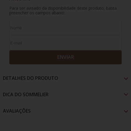
Para ser avisado da disponibilidade deste produto, basta
preencher os campos abaixo:
ENVIAR
DETALHES DO PRODUTO
AVALIAÇÕES
Apresenta coloraçao rubi e aromas de frutas pretas
maduras e leve toque vegetal. No paladar acidez e
taninos balanceados