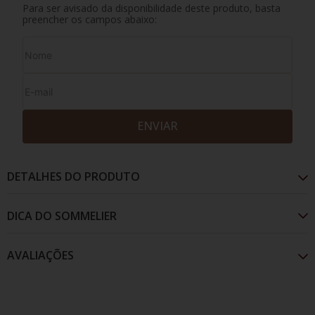
Para ser avisado da disponibilidade deste produto, basta
preencher os campos abaixo:
ENVIAR
DETALHES DO PRODUTO
AVALIAÇÕES
Apresenta coloraçao amarelo pálido, com aroma de
frutas como abacaxi e melão. Sua acidez e refrescante.