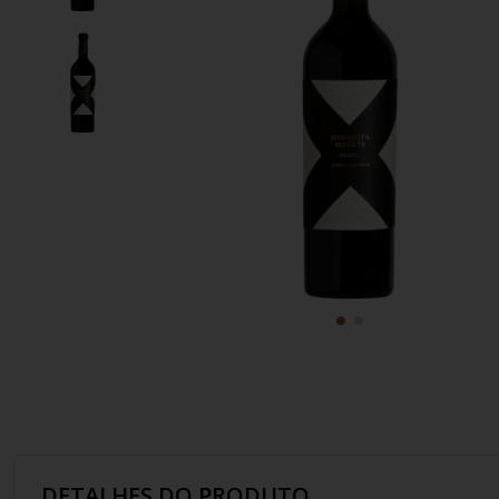
10
º
italiano
DETALHES DO PRODUTO