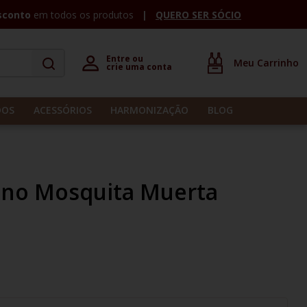
sconto
em todos os produtos
QUERO SER SÓCIO
Entre ou 

crie uma conta
DOS
ACESSÓRIOS
HARMONIZAÇÃO
BLOG
ino Mosquita Muerta