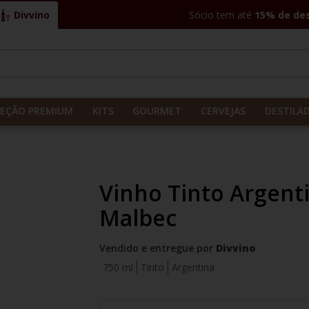
Divvino
Sócio tem até
15% de de
CADOS
LEÇÃO PREMIUM
KITS
GOURMET
CERVEJAS
DESTILA
Vinho Tinto Argent
Malbec
Vendido e entregue por
Divvino
750 ml
Tinto
Argentina