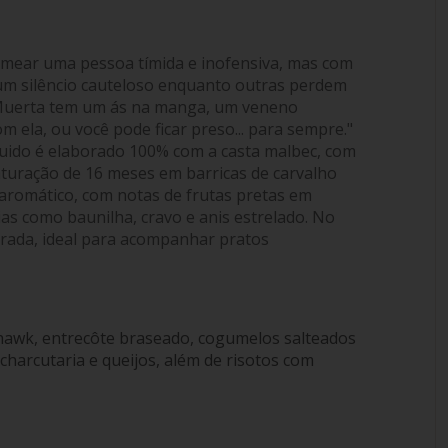
omear uma pessoa tímida e inofensiva, mas com
 um silêncio cauteloso enquanto outras perdem
Muerta tem um ás na manga, um veneno
ela, ou você pode ficar preso... para sempre."
líquido é elaborado 100% com a casta malbec, com
turação de 16 meses em barricas de carvalho
aromático, com notas de frutas pretas em
ias como baunilha, cravo e anis estrelado. No
brada, ideal para acompanhar pratos
hawk, entrecôte braseado, cogumelos salteados
harcutaria e queijos, além de risotos com