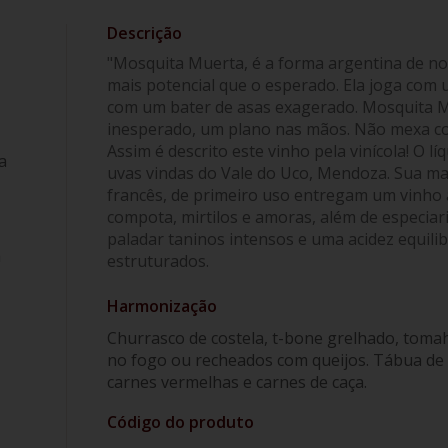
"Mosquita Muerta, é a forma argentina de n
mais potencial que o esperado. Ela joga com
com um bater de asas exagerado. Mosquita 
inesperado, um plano nas mãos. Não mexa com 
Assim é descrito este vinho pela vinícola! O 
a
uvas vindas do Vale do Uco, Mendoza. Sua ma
francês, de primeiro uso entregam um vinho 
compota, mirtilos e amoras, além de especiar
paladar taninos intensos e uma acidez equili
a
estruturados.
Harmonização
Churrasco de costela, t-bone grelhado, toma
no fogo ou recheados com queijos. Tábua de c
carnes vermelhas e carnes de caça.
Código do produto