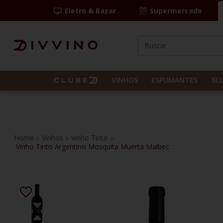
Eletro & Bazar
Supermercado
Buscar
TERMOS MAIS BUS
1
º
las camelias
VINHOS
ESPUMANTES
SE
2
º
casal mendes
3
º
vinho tinto
4
º
espumante
Vinhos
Vinho Tinto
Vinho Tinto Argentino Mosquita Muerta Malbec
5
º
itália
6
º
pinot noir
7
º
kit
8
º
frança
9
º
chablis