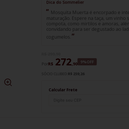
Mosquita Muerta é encorpado e inte
maturação. Espere na taça, um vinho 
compota, como mirtilos e amoras, além
convidando para ser degustado ao la
cogumelos.
R$
299
,
90
272
9%
OFF
Por
R$
,
90
SÓCIO CLUBED:
R$ 259,26
Calcular Frete