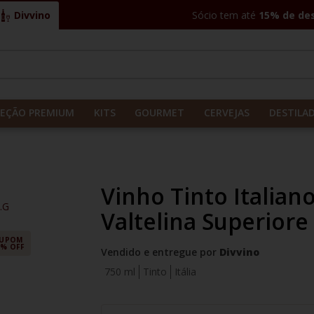
Divvino
Sócio tem até
15% de de
CADOS
LEÇÃO PREMIUM
KITS
GOURMET
CERVEJAS
DESTILA
Vinho Tinto Italian
C.G
Valtelina Superiore
UPOM
5% OFF
Vendido e entregue por
Divvino
750 ml
Tinto
Itália