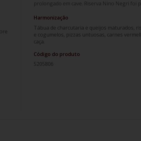
prolongado em cave. Riserva Nino Negri foi p
Harmonização
Tábua de charcutaria e queijos maturados, r
iore
e cogumelos, pizzas untuosas, carnes vermelh
caça.
Código do produto
5205806