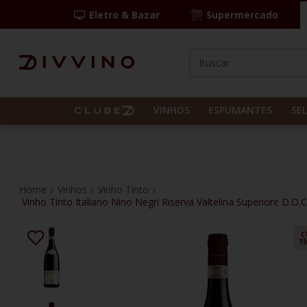
Eletro & Bazar
Supermercado
Buscar
TERMOS MAIS BUS
1
º
las camelias
VINHOS
ESPUMANTES
SE
2
º
casal mendes
3
º
espumante
4
º
vinho tinto
Vinhos
Vinho Tinto
Vinho Tinto Italiano Nino Negri Riserva Valtelina Superiore D.O.
5
º
itália
6
º
pinot noir
C
1
7
º
kit
8
º
frança
9
º
cordero