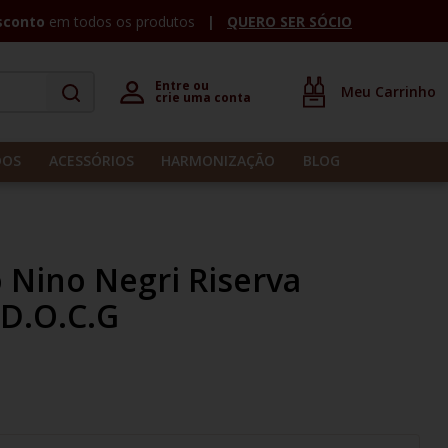
sconto
em todos os produtos
QUERO SER SÓCIO
Entre ou 

crie uma conta
DOS
ACESSÓRIOS
HARMONIZAÇÃO
BLOG
o Nino Negri Riserva
 D.O.C.G