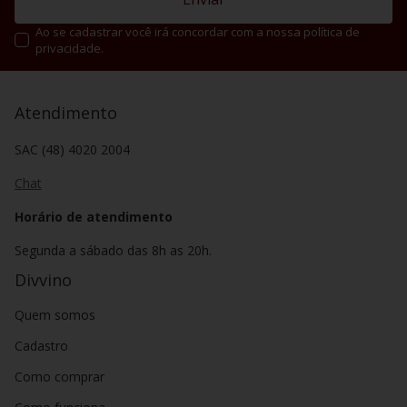
Ao se cadastrar você irá concordar com a nossa política de
privacidade.
Atendimento
SAC (48) 4020 2004
Chat
Horário de atendimento
Segunda a sábado das 8h as 20h.
Divvino
Quem somos
Cadastro
Como comprar