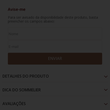
Avise-me
Para ser avisado da disponibilidade deste produto, basta
preencher os campos abaixo:
ENVIAR
DETALHES DO PRODUTO
AVALIAÇÕES
A cor é vermelho rubi. No nariz é elegante com
aromas de frutas vermelhas escuras. O sabor é seco,