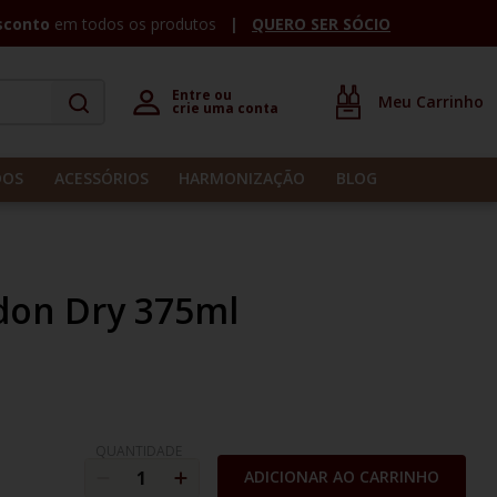
sconto
em todos os produtos
QUERO SER SÓCIO
Entre ou 

crie uma conta
DOS
ACESSÓRIOS
HARMONIZAÇÃO
BLOG
don Dry 375ml
QUANTIDADE
ADICIONAR AO CARRINHO