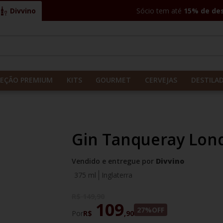
Divvino
Sócio tem até
15% de de
CADOS
LEÇÃO PREMIUM
KITS
GOURMET
CERVEJAS
DESTILA
Gin Tanqueray Lon
Vendido e entregue por
Divvino
375 ml
Inglaterra
R$
149
,
90
109
27%
OFF
Por
R$
,
90