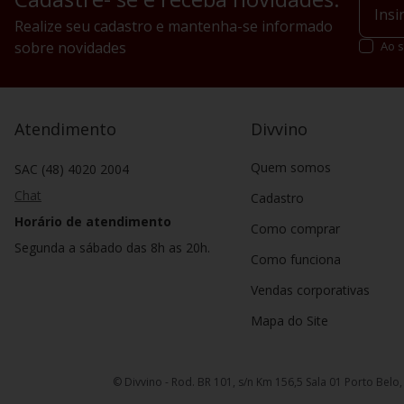
Realize seu cadastro e mantenha-se informado
sobre novidades
Ao s
Atendimento
Divvino
Quem somos
SAC (48) 4020 2004
Chat
Cadastro
Horário de atendimento
Como comprar
Segunda a sábado das 8h as 20h.
Como funciona
Vendas corporativas
Mapa do Site
© Divvino - Rod. BR 101, s/n Km 156,5 Sala 01 Porto Belo