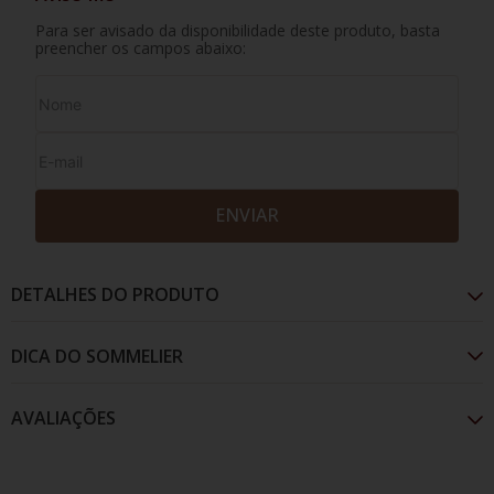
Para ser avisado da disponibilidade deste produto, basta
preencher os campos abaixo:
ENVIAR
DETALHES DO PRODUTO
AVALIAÇÕES
Apresenta cor densa, encarnada e escura. Aromas
complexos de frutas pretas, cedro, frutos do bosque,
especiarias. Nopaladar mostra-se carnoso
comtaninos sólidos e crescentes, mas finos e