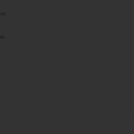
0ml
as.