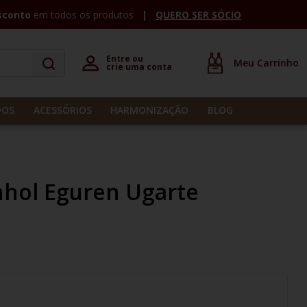
sconto
em todos os produtos
QUERO SER SÓCIO
Entre ou 

crie uma conta
DOS
ACESSÓRIOS
HARMONIZAÇÃO
BLOG
nhol Eguren Ugarte