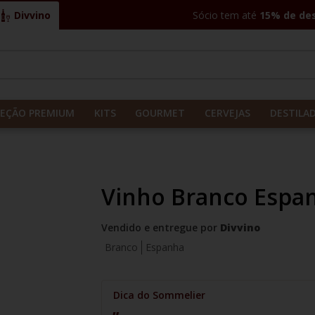
Divvino
Sócio tem até
15% de de
CADOS
LEÇÃO PREMIUM
KITS
GOURMET
CERVEJAS
DESTILA
Vinho Branco Espa
Vendido e entregue por
Divvino
Branco
Espanha