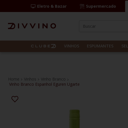
Eletro & Bazar
Supermercado
Buscar
TERMOS MAIS BUS
1
º
las camelias
VINHOS
ESPUMANTES
SE
2
º
casal mendes
3
º
espumante
4
º
vinho tinto
Vinhos
Vinho Branco
Vinho Branco Espanhol Eguren Ugarte
5
º
itália
6
º
pinot noir
7
º
kit
8
º
frança
9
º
cordero