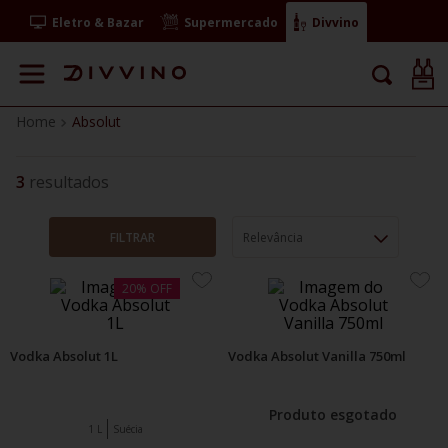
Eletro & Bazar
Supermercado
Divvino
Absolut
3
FILTRAR
Relevância
ADICIONE
ADIC
20%
OFF
AOS
AOS
FAVORITOS
FAVO
Vodka Absolut 1L
Vodka Absolut Vanilla 750ml
Produto esgotado
1 L
Suécia