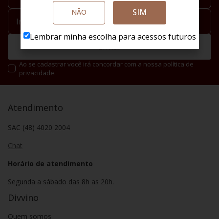
SIM
NÃO
Lembrar minha escolha para acessos futuros
Enviar
Ao se cadastrar você irá concordar com a nossa política de
privacidade.
Atendimento
SAC (48) 4020 2004
Chat
Horário de atendimento
Segunda a sábado das 8h as 20h.
Divvino
Quem somos