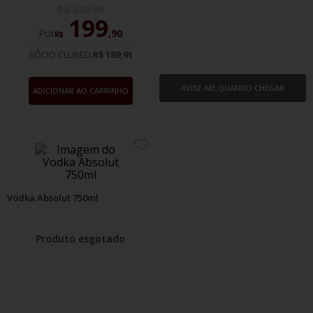
R$
249
,
90
199
Por
,
90
R$
SÓCIO CLUBED:
R$ 189,91
AVISE-ME QUANDO CHEGAR
ADICIONAR AO CARRINHO
ADICIONE
AOS
FAVORITOS
Vodka Absolut 750ml
Produto esgotado