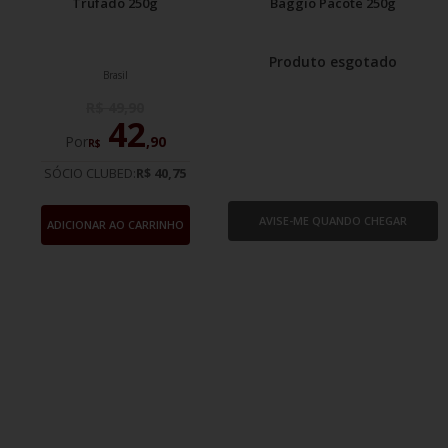
Trufado 250g
Baggio Pacote 250g
Produto esgotado
Brasil
R$
49
,
90
42
Por
,
90
R$
SÓCIO CLUBED:
R$ 40,75
AVISE-ME QUANDO CHEGAR
ADICIONAR AO CARRINHO