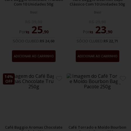
Com 10 Unidades 50g
Clássico Com 10 Unidades 50g
Brasil
Brasil
R$
39
,
90
R$
29
,
90
25
23
Por
,
90
Por
,
90
R$
R$
SÓCIO CLUBED:
R$ 24,60
SÓCIO CLUBED:
R$ 22,71
ADICIONAR AO CARRINHO
ADICIONAR AO CARRINHO
14%
ADICIONE
ADIC
OFF
AOS
AOS
FAVORITOS
FAVO
Café Baggio Aromas Chocolate
Café Torrado e Moído Bourbon