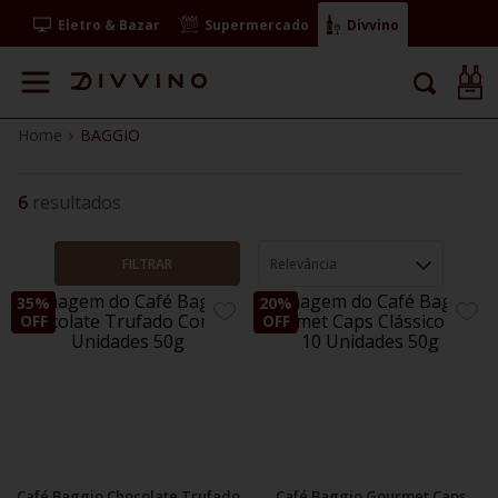
Eletro & Bazar
Supermercado
Divvino
BAGGIO
6
FILTRAR
Relevância
35%
20%
ADICIONE
ADIC
OFF
OFF
AOS
AOS
FAVORITOS
FAVO
Café Baggio Chocolate Trufado
Café Baggio Gourmet Caps