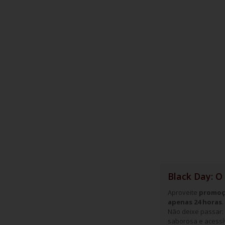
Black Day: O
Aproveite
promoçõ
apenas 24 horas
Não deixe passar:
saborosa e acessív