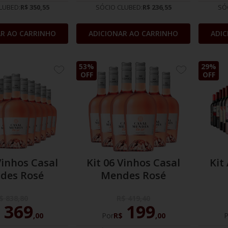
LUBED:
R$ 350,55
SÓCIO CLUBED:
R$ 236,55
SÓ
AR AO CARRINHO
ADICIONAR AO CARRINHO
ADIC
53%
29%
ADICIONE
ADICIONE
OFF
OFF
AOS
AOS
FAVORITOS
FAVORITOS
Vinhos Casal
Kit 06 Vinhos Casal
Kit
des Rosé
Mendes Rosé
$
838
,
80
R$
419
,
40
369
199
$
,
00
Por
R$
,
00
P