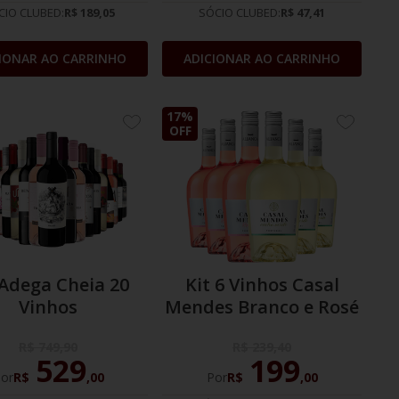
CIO CLUBED:
R$ 189,05
SÓCIO CLUBED:
R$ 47,41
IONAR AO CARRINHO
ADICIONAR AO CARRINHO
17%
ADICIONE
ADICION
OFF
AOS
AOS
FAVORITOS
FAVORIT
 Adega Cheia 20
Kit 6 Vinhos Casal
Vinhos
Mendes Branco e Rosé
R$
749
,
90
R$
239
,
40
529
199
or
R$
,
00
Por
R$
,
00