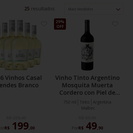
25
Mais Vendidos
29%
ADICIONE
ADICION
OFF
AOS
AOS
FAVORITOS
FAVORIT
 6 Vinhos Casal
Vinho Tinto Argentino
endes Branco
Mosquita Muerta
Cordero con Piel de
Lobo Malbec
750 ml
Tinto
Argentina
Malbec
R$
239
,
40
R$
69
,
90
199
49
or
R$
,
00
Por
R$
,
90