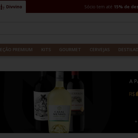
Divvino
Sócio tem até
15% de de
CADOS
LEÇÃO PREMIUM
KITS
GOURMET
CERVEJAS
DESTILA