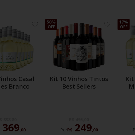
50%
17%
ADICIONE
ADICIONE
OFF
OFF
AOS
AOS
FAVORITOS
FAVORITOS
Vinhos Casal
Kit 10 Vinhos Tintos
Kit
es Branco
Best Sellers
M
$
838
,
80
R$
495
,
00
369
249
$
,
00
Por
R$
,
00
P