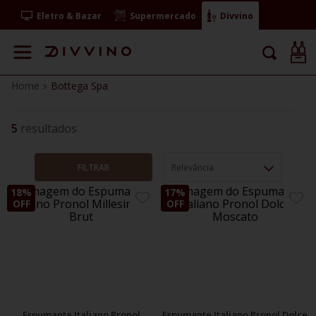
Eletro & Bazar
Supermercado
Divvino
Bottega Spa
5
FILTRAR
Relevância
18%
17%
ADICIONE
ADIC
OFF
OFF
AOS
AOS
FAVORITOS
FAVO
Espumante Italiano Pronol
Espumante Italiano Pronol Dolce