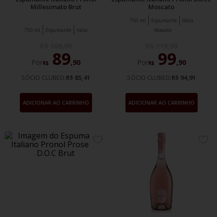
Millesimato Brut
Moscato
750 ml
Espumante
Itália
750 ml
Espumante
Itália
Moscato
R$
109
,
90
R$
119
,
90
89
99
Por
,
90
Por
,
90
R$
R$
SÓCIO CLUBED:
R$ 85,41
SÓCIO CLUBED:
R$ 94,91
ADICIONAR AO CARRINHO
ADICIONAR AO CARRINHO
ADICIONE
ADIC
AOS
AOS
FAVORITOS
FAVO