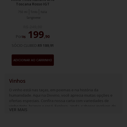
Toscana Rosso IGT
750 ml
Tinto
Itália
Sangiovese
R$
249
,
90
199
Por
,
90
R$
SÓCIO CLUBED:
R$ 189,91
ADICIONAR AO CARRINHO
Vinhos
O vinho está nas taças, em poemas e na história da
humanidade. Aqui na Divvino, você aprecia muitas opções e
ofertas especiais. Confira nossa carta com variedades de
vinho tinto, branco e rosé. Explore, ainda, sabores incríveis de
VER MAIS
espumantes e frisantes.