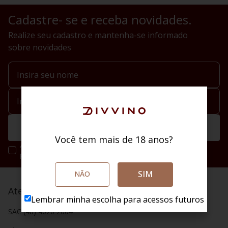
Cadastre- se e receba novidades.
Realize seu cadastro e mantenha-se informado
sobre novidades
Enviar
Você tem mais de 18 anos?
Ao se cadastrar você irá concordar com a nossa política de
privacidade.
SIM
NÃO
Atendimento
Lembrar minha escolha para acessos futuros
SAC (48) 4020 2004