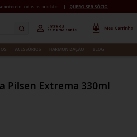
sconto
em todos os produtos
QUERO SER SÓCIO
Entre ou 

crie uma conta
DOS
ACESSÓRIOS
HARMONIZAÇÃO
BLOG
sa Pilsen Extrema 330ml