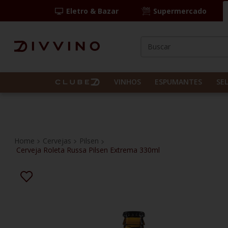
Eletro & Bazar
Supermercado
Buscar
TERMOS MAIS BUS
1
º
las camelias
VINHOS
ESPUMANTES
SE
2
º
casal mendes
3
º
espumante
4
º
vinho tinto
Cervejas
Pilsen
Cerveja Roleta Russa Pilsen Extrema 330ml
5
º
itália
6
º
pinot noir
7
º
kit
8
º
frança
9
º
cordero