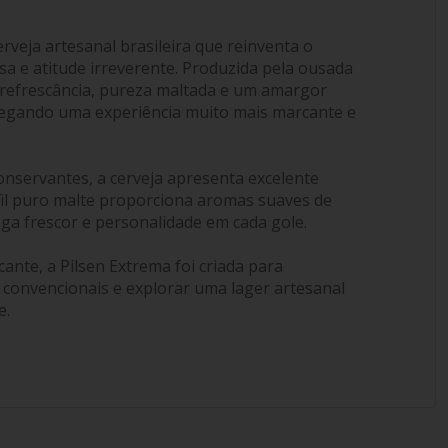
rveja artesanal brasileira que reinventa o
nsa e atitude irreverente. Produzida pela ousada
a refrescância, pureza maltada e um amargor
tregando uma experiência muito mais marcante e
onservantes, a cerveja apresenta excelente
rfil puro malte proporciona aromas suaves de
ega frescor e personalidade em cada gole.
scante, a Pilsen Extrema foi criada para
 convencionais e explorar uma lager artesanal
e.