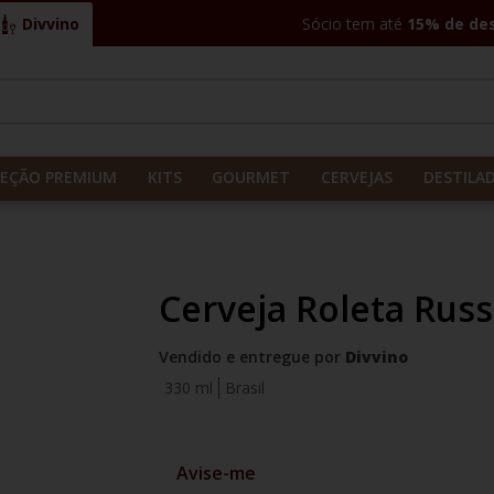
Divvino
Sócio tem até
15% de de
CADOS
LEÇÃO PREMIUM
KITS
GOURMET
CERVEJAS
DESTILA
Cerveja Roleta Rus
Vendido e entregue por
Divvino
330 ml
Brasil
Avise-me