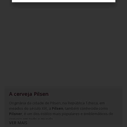
A cerveja Pilsen
Originária da cidade de Pilsen, na República Tcheca, em
meados do século XIX, a
Pilsen
, também conhecida como
Pilsner
, é um dos estilos mais populares e emblemáticos de
cerveja em todo o mundo.
VER MAIS