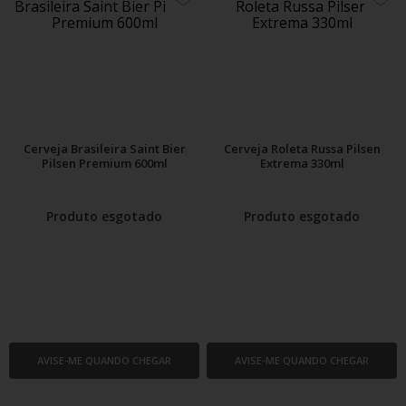
ADICIONE
ADIC
AOS
AOS
FAVORITOS
FAVO
Cerveja Brasileira Saint Bier
Cerveja Roleta Russa Pilsen
Pilsen Premium 600ml
Extrema 330ml
Produto esgotado
Produto esgotado
AVISE-ME QUANDO CHEGAR
AVISE-ME QUANDO CHEGAR