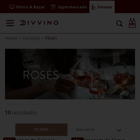
Eletro & Bazar
Supermercado
Divvino
Cervejas
Pilsen
10
FILTRAR
Relevância