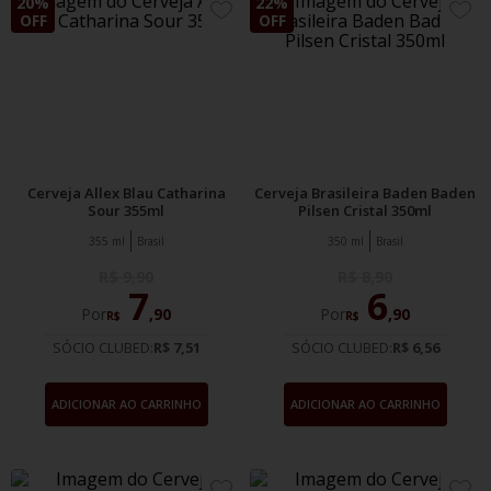
20%
22%
ADICIONE
ADIC
OFF
OFF
AOS
AOS
FAVORITOS
FAVO
Cerveja Allex Blau Catharina
Cerveja Brasileira Baden Baden
Sour 355ml
Pilsen Cristal 350ml
355 ml
Brasil
350 ml
Brasil
R$
9
,
90
R$
8
,
90
7
6
Por
,
90
Por
,
90
R$
R$
SÓCIO CLUBED:
R$ 7,51
SÓCIO CLUBED:
R$ 6,56
ADICIONAR AO CARRINHO
ADICIONAR AO CARRINHO