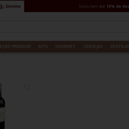
Divvino
Sócio tem até
15% de de
CADOS
LEÇÃO PREMIUM
KITS
GOURMET
CERVEJAS
DESTILA
ADICIONE
AOS
FAVORITOS