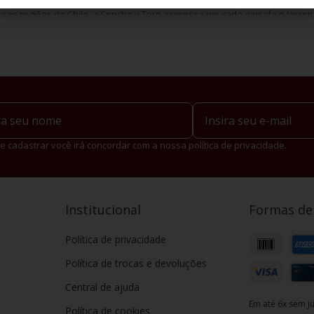
o
, famoso por sua lenda e sabor marcante, e o Marques de Casa Concha, 
sas regiões do Chile, a Concha y Toro expressa em cada garrafa o terroir 
e cadastrar você irá concordar com a nossa política de privacidade.
Institucional
Formas d
Política de privacidade
Política de trocas e devoluções
Central de ajuda
Em até 6x sem ju
Política de cookies