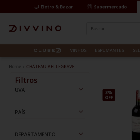
Eletro & Bazar
Supermercado
Buscar
TERMOS MAIS BUS
1
º
las camelias
VINHOS
ESPUMANTES
SE
2
º
casal mendes
CHÂTEAU BELLEGRAVE
3
º
espumante
Filtros
4
º
vinho tinto
UVA
3%
5
º
itália
OFF
6
º
pinot noir
Merlot
(
1
)
PAÍS
7
º
kit
8
º
frança
França
(
1
)
DEPARTAMENTO
9
º
cordero