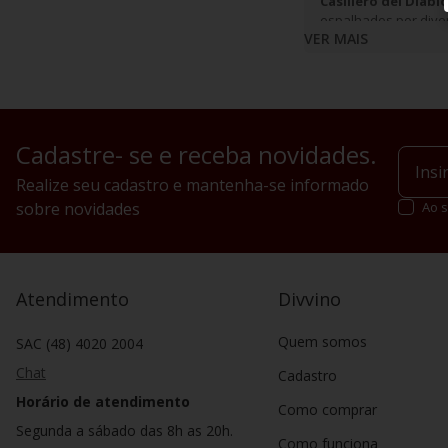
Casillero del Diabl
espalhados por diver
VER MAIS
Cadastre- se e receba novidades.
Realize seu cadastro e mantenha-se informado
sobre novidades
Ao s
Atendimento
Divvino
Quem somos
SAC (48) 4020 2004
Chat
Cadastro
Horário de atendimento
Como comprar
Segunda a sábado das 8h as 20h.
Como funciona