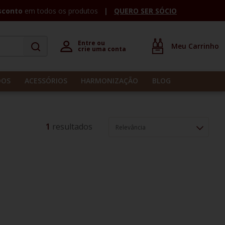
sconto
em todos os produtos
QUERO SER SÓCIO
Entre ou 

crie uma conta
DOS
ACESSÓRIOS
HARMONIZAÇÃO
BLOG
1
Relevância