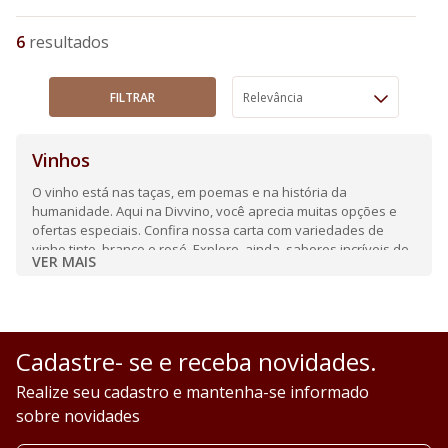
6
FILTRAR
Relevância
Vinhos
O vinho está nas taças, em poemas e na história da
humanidade. Aqui na Divvino, você aprecia muitas opções e
ofertas especiais. Confira nossa carta com variedades de
vinho tinto, branco e rosé. Explore, ainda, sabores incríveis de
VER MAIS
espumantes e frisantes.
Cadastre- se e receba novidades.
Realize seu cadastro e mantenha-se informado
sobre novidades