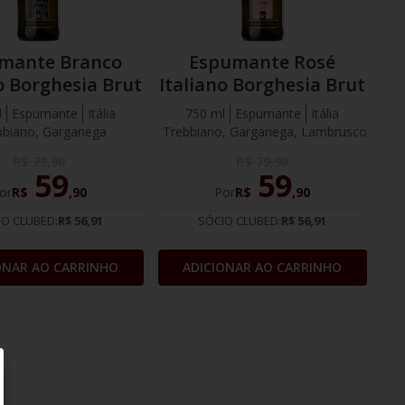
mante Branco
Espumante Rosé
o Borghesia Brut
Italiano Borghesia Brut
l
Espumante
Itália
750 ml
Espumante
Itália
bbiano, Garganega
Trebbiano, Garganega, Lambrusco
R$
79
,
90
R$
79
,
90
59
59
or
R$
,
90
Por
R$
,
90
IO CLUBED:
R$ 56,91
SÓCIO CLUBED:
R$ 56,91
ONAR AO CARRINHO
ADICIONAR AO CARRINHO