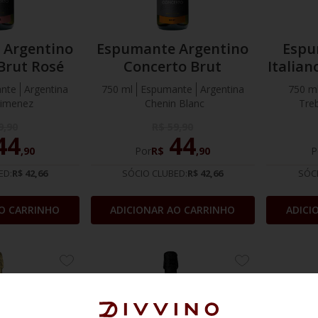
 Argentino
Espumante Argentino
Espu
Brut Rosé
Concerto Brut
Italian
nte
Argentina
750 ml
Espumante
Argentina
750 m
Ximenez
Chenin Blanc
Tre
9
,
90
R$
59
,
90
44
44
,
90
Por
R$
,
90
P
ED:
R$ 42,66
SÓCIO CLUBED:
R$ 42,66
SÓC
O CARRINHO
ADICIONAR AO CARRINHO
ADICI
ADICIONE
ADICIONE
AOS
AOS
FAVORITOS
FAVORITOS