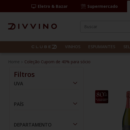
Eletro & Bazar
Supermercado
Buscar
TERMOS MAIS BUS
1
º
las camelias
VINHOS
ESPUMANTES
SE
2
º
casal mendes
Coleção Cupom de 40% para sócio
3
º
espumante
Filtros
4
º
vinho tinto
UVA
5
º
itália
25%
6
º
pinot noir
Chenin Blanc
(
2
)
OFF
PAÍS
7
º
kit
Garganega
(
3
)
8
º
frança
Argentina
(
2
)
Lambrusco
(
2
)
DEPARTAMENTO
9
º
cordero
Itália
(
4
)
Malbec
(
1
)