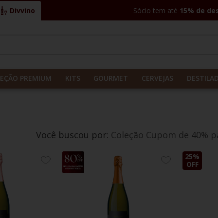
Divvino
Sócio tem até
15% de de
CADOS
LEÇÃO PREMIUM
KITS
GOURMET
CERVEJAS
DESTILA
Coleção Cupom de 40% pa
25%
25%
ADICIONE
ADICIONE
OFF
OFF
AOS
AOS
FAVORITOS
FAVORITOS