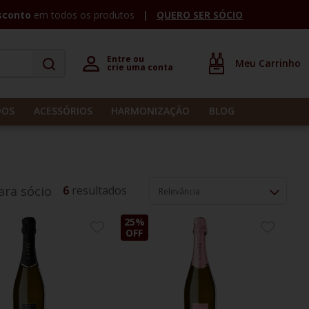
sconto
em todos os produtos
QUERO SER SÓCIO
Entre ou 

crie uma conta
DOS
ACESSÓRIOS
HARMONIZAÇÃO
BLOG
6
ra sócio
Relevância
25%
ADICIONE
ADICION
OFF
AOS
AOS
FAVORITOS
FAVORIT