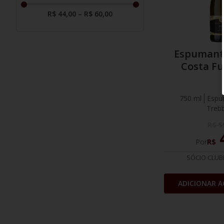
R$ 44,00
–
R$ 60,00
Espumante
Costa Fu
750 ml
Espu
Treb
R$
5
Por
R$
SÓCIO CLUB
ADICIONAR A