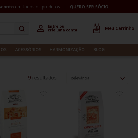
sconto
em todos os produtos
QUERO SER SÓCIO
Entre ou 

crie uma conta
DOS
ACESSÓRIOS
HARMONIZAÇÃO
BLOG
9
Relevância
ADICIONE
ADICION
AOS
AOS
FAVORITOS
FAVORIT