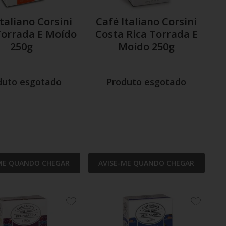
taliano Corsini
Café Italiano Corsini
Torrada E Moído
Costa Rica Torrada E
250g
Moído 250g
duto esgotado
Produto esgotado
ME QUANDO CHEGAR
AVISE-ME QUANDO CHEGAR
ADICIONE
ADICION
AOS
AOS
FAVORITOS
FAVORIT