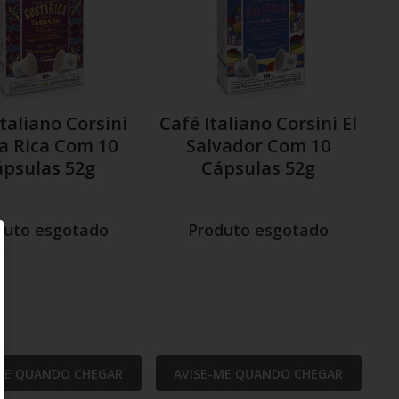
taliano Corsini
Café Italiano Corsini El
a Rica Com 10
Salvador Com 10
ápsulas 52g
Cápsulas 52g
duto esgotado
Produto esgotado
ME QUANDO CHEGAR
AVISE-ME QUANDO CHEGAR