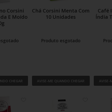
ano Corsini
Chá Corsini Menta Com
Café I
ada E Moído
10 Unidades
Índia 
0g
esgotado
Produto esgotado
Pro
ANDO CHEGAR
AVISE-ME QUANDO CHEGAR
AVISE-
ADICIONE
ADICIONE
AOS
AOS
FAVORITOS
FAVORITOS