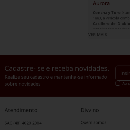
Aurora
Concha y Toro
é uma
1883, a vinícola com
Casillero del Diabl
espalhados por diver
VER MAIS
Cadastre- se e receba novidades.
Realize seu cadastro e mantenha-se informado
sobre novidades
Ao s
Atendimento
Divvino
Quem somos
SAC (48) 4020 2004