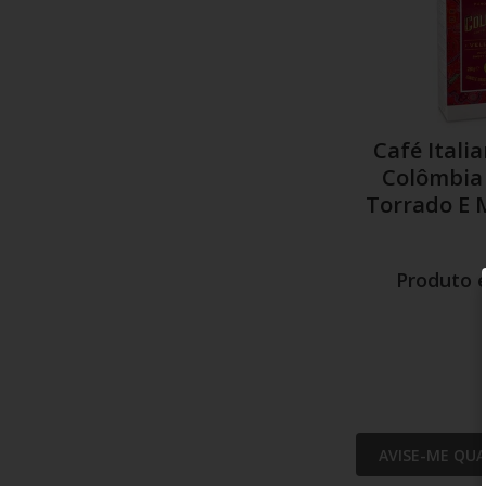
Café Itali
Colômbia
Torrado E 
Produto 
AVISE-ME QU