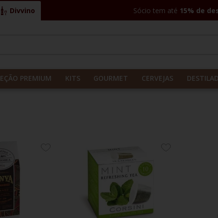
Divvino
Sócio tem até
15% de de
CADOS
LEÇÃO PREMIUM
KITS
GOURMET
CERVEJAS
DESTILA
ADICIONE
ADICIONE
AOS
AOS
FAVORITOS
FAVORITOS