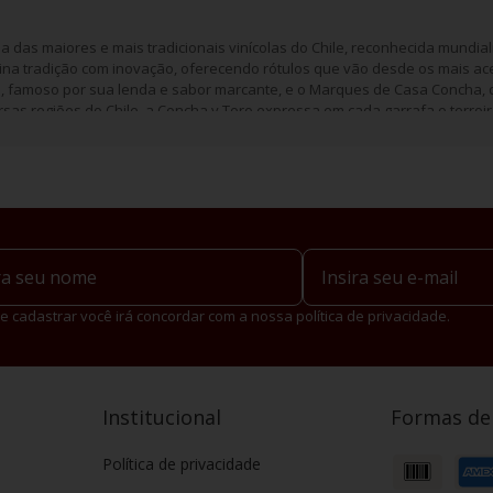
 das maiores e mais tradicionais vinícolas do Chile, reconhecida mundi
bina tradição com inovação, oferecendo rótulos que vão desde os mais ace
o
, famoso por sua lenda e sabor marcante, e o Marques de Casa Concha, 
sas regiões do Chile, a Concha y Toro expressa em cada garrafa o terroir 
e cadastrar você irá concordar com a nossa política de privacidade.
Institucional
Formas d
Política de privacidade