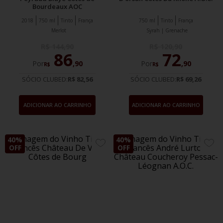
Bourdeaux AOC
2018
750 ml
Tinto
França
750 ml
Tinto
França
Merlot
Syrah | Grenache
R$
144
,
90
R$
120
,
90
86
72
Por
,
90
Por
,
90
R$
R$
SÓCIO CLUBED:
R$ 82,56
SÓCIO CLUBED:
R$ 69,26
ADICIONAR AO CARRINHO
ADICIONAR AO CARRINHO
40%
40%
ADICIONE
ADIC
OFF
OFF
AOS
AOS
FAVORITOS
FAVO