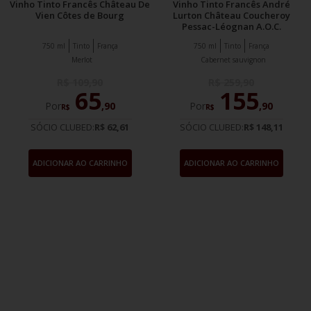
Vinho Tinto Francês Château De
Vinho Tinto Francês André
Vien Côtes de Bourg
Lurton Château Coucheroy
Pessac-Léognan A.O.C.
750 ml
Tinto
França
750 ml
Tinto
França
Merlot
Cabernet sauvignon
R$
109
,
90
R$
259
,
90
65
155
Por
,
90
Por
,
90
R$
R$
SÓCIO CLUBED:
R$ 62,61
SÓCIO CLUBED:
R$ 148,11
ADICIONAR AO CARRINHO
ADICIONAR AO CARRINHO