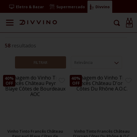
Eletro & Bazar
Supermercado
Divvino
58
FILTRAR
Relevância
40%
40%
ADICIONE
ADIC
OFF
OFF
AOS
AOS
FAVORITOS
FAVO
Vinho Tinto Francês Château
Vinho Tinto Francês Château
Peyraud Blaye Côtes de
D'orsan Côtes Du Rhône A.O.C.