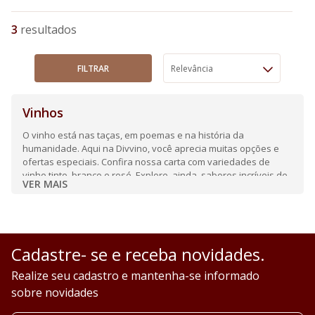
3
FILTRAR
Relevância
Vinhos
O vinho está nas taças, em poemas e na história da
humanidade. Aqui na Divvino, você aprecia muitas opções e
ofertas especiais. Confira nossa carta com variedades de
vinho tinto, branco e rosé. Explore, ainda, sabores incríveis de
VER MAIS
espumantes e frisantes.
Cadastre- se e receba novidades.
Realize seu cadastro e mantenha-se informado
sobre novidades